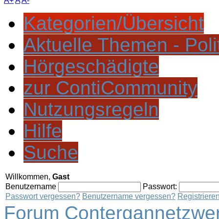
A+
A
A-
Kategorien/Übersicht
Aktuelle Themen - Poli
Hörgeschädigte
zur ContiCommunity
Nutzungsregeln
Hilfe
Suche
Willkommen,
Gast
Benutzername
Passwort:
Passwort vergessen?
Benutzername vergessen?
Registriere
Forum Contergannetzwer