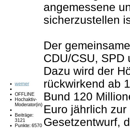
angemessene und 
sicherzustellen is
Der gemeinsame 
CDU/CSU, SPD un
Dazu wird der H
rückwirkend ab 1
werner
Bund 120 Million
OFFLINE
Hochaktiv-
Moderator(in)
Euro jährlich zu
Beiträge:
Gesetzentwurf, d
3121
Punkte: 6570