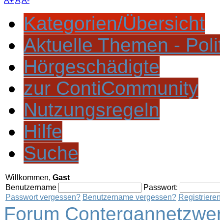
A+
A
A-
Kategorien/Übersicht
Aktuelle Themen - Poli
Hörgeschädigte
zur ContiCommunity
Nutzungsregeln
Hilfe
Suche
Willkommen,
Gast
Benutzername
Passwort:
Passwort vergessen?
Benutzername vergessen?
Registriere
Forum Contergannetzwer