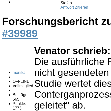
Stefan
Antwort
Zitieren
Forschungsbericht z
#39989
Venator schrieb:
Die ausführliche 
nicht gesendeten
monika
Studie wertet die
OFFLINE
Vollmitglied
Conterganprozess
Beiträge:
665
geleitet" ab.
Punkte:
1773