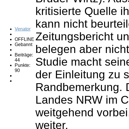
kritisierte Quelle 
kann nicht beurtei
Venator
Zeitungsbericht u
OFFLINE
Gebannt
belegen aber nicht
Beiträge:
Studie macht sein
44
Punkte:
90
der Einleitung zu s
Randbemerkung. Da
Landes NRW im Con
weitgehend vorbei.
weiter.