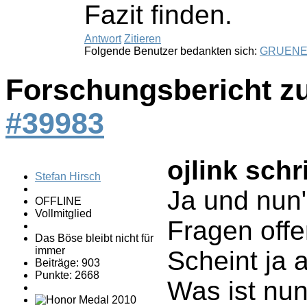
Fazit finden.
Antwort
Zitieren
Folgende Benutzer bedankten sich:
GRUEN
Forschungsbericht z
#39983
ojlink schr
Stefan Hirsch
Ja und nun"
OFFLINE
Vollmitglied
Fragen offe
Das Böse bleibt nicht für
immer
Scheint ja 
Beiträge: 903
Punkte: 2668
Was ist nu