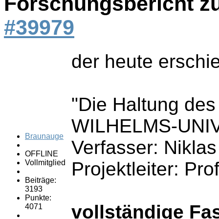
Forschungsbericht z
#39979
der heute ersch
"Die Haltung de
WILHELMS-UNI
Braunauge
Verfasser: Nikl
OFFLINE
Vollmitglied
Projektleiter: Pr
Beiträge:
3193
Punkte:
vollständige F
4071