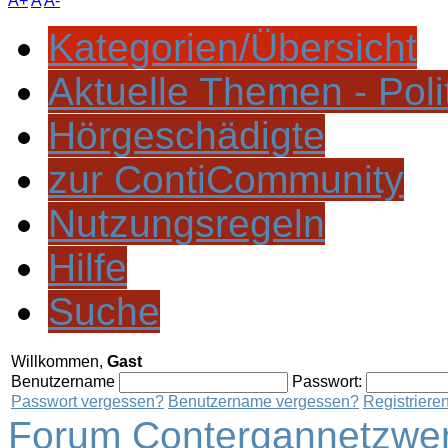
A+
A
A-
Kategorien/Übersicht
Aktuelle Themen - Poli
Hörgeschädigte
zur ContiCommunity
Nutzungsregeln
Hilfe
Suche
Willkommen,
Gast
Benutzername
Passwort:
Passwort vergessen?
Benutzername vergessen?
Registriere
Forum Contergannetzwer