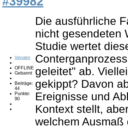
#39982
Die ausführliche F
nicht gesendeten 
Studie wertet dies
Conterganprozess 
Venator
geleitet" ab. Viel
OFFLINE
Gebannt
gekippt? Davon ab
Beiträge:
44
Ereignisse und Abl
Punkte:
90
Kontext stellt, abe
welchem Ausmaß da