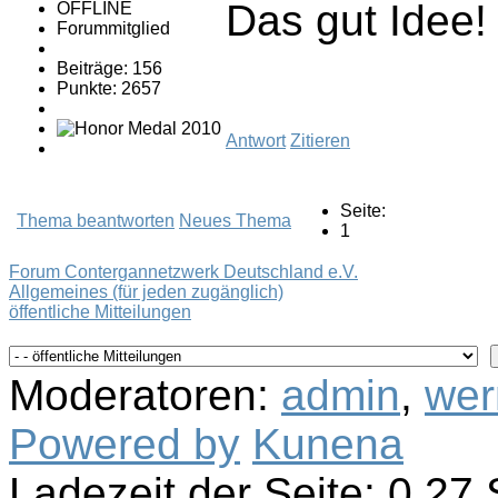
Das gut Idee!
OFFLINE
Forummitglied
Beiträge: 156
Punkte: 2657
Antwort
Zitieren
Seite:
Thema beantworten
Neues Thema
1
Forum Contergannetzwerk Deutschland e.V.
Allgemeines (für jeden zugänglich)
öffentliche Mitteilungen
Moderatoren:
admin
,
wer
Powered by
Kunena
Ladezeit der Seite: 0.2