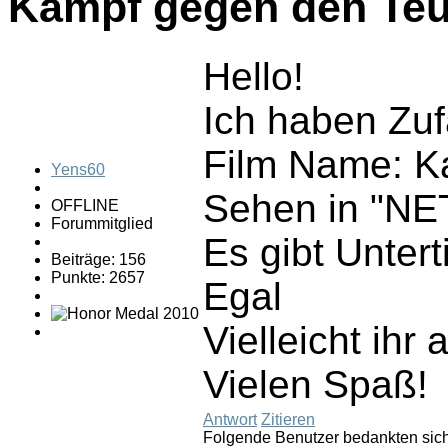
Kampf gegen den Teu
Hello!
Ich haben Zuf
Film Name: K
Yens60
Sehen in "NE
OFFLINE
Forummitglied
Es gibt Unter
Beiträge: 156
Punkte: 2657
Egal
Vielleicht ihr
Vielen Spaß!
Antwort
Zitieren
Folgende Benutzer bedankten sic