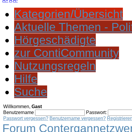
A+
A
A-
Kategorien/Übersicht
Aktuelle Themen - Poli
Hörgeschädigte
zur ContiCommunity
Nutzungsregeln
Hilfe
Suche
Willkommen,
Gast
Benutzername
Passwort:
Passwort vergessen?
Benutzername vergessen?
Registriere
Forum Contergannetzwer