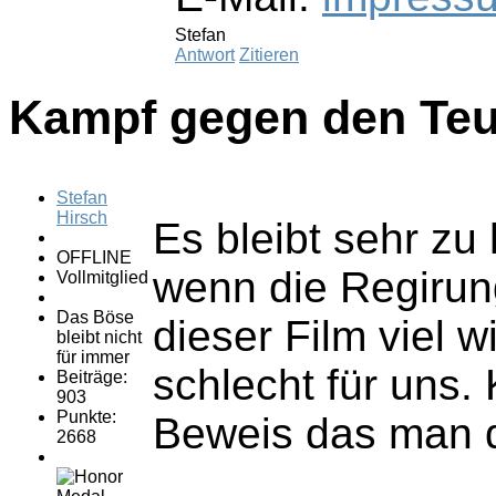
Stefan
Antwort
Zitieren
Kampf gegen den Teu
Stefan
Hirsch
Es bleibt sehr z
OFFLINE
wenn die Regirung
Vollmitglied
Das Böse
dieser Film viel 
bleibt nicht
für immer
schlecht für uns.
Beiträge:
903
Punkte:
Beweis das man di
2668