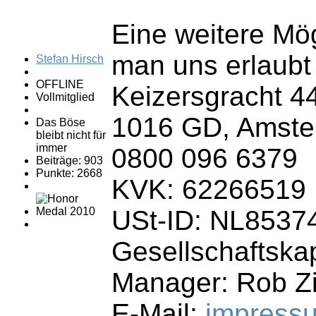
Eine weitere Mög
man uns erlaubt
Stefan Hirsch
OFFLINE
Keizersgracht 4
Vollmitglied
1016 GD, Amste
Das Böse
bleibt nicht für
immer
0800 096 6379
Beiträge: 903
Punkte: 2668
KVK: 62266519
USt-ID: NL853
Gesellschaftskap
Manager: Rob 
E-Mail:
impress