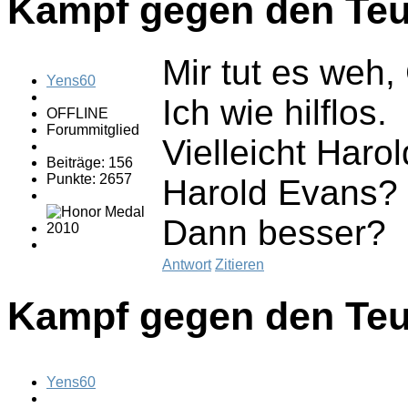
Kampf gegen den Teu
Mir tut es weh,
Yens60
Ich wie hilflos.
OFFLINE
Forummitglied
Vielleicht Har
Beiträge: 156
Punkte: 2657
Harold Evans?
Dann besser?
Antwort
Zitieren
Kampf gegen den Teu
Yens60