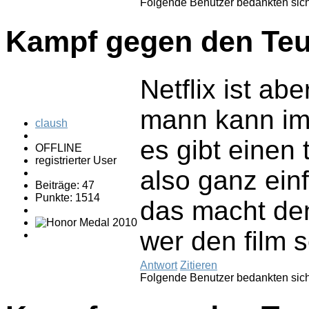
Folgende Benutzer bedankten sic
Kampf gegen den Teu
Netflix ist abe
mann kann i
claush
es gibt einen
OFFLINE
registrierter User
also ganz ein
Beiträge: 47
Punkte: 1514
das macht den
wer den film s
Antwort
Zitieren
Folgende Benutzer bedankten sic