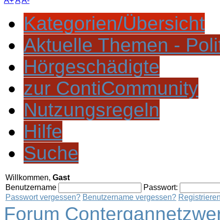
A+
A
A-
Kategorien/Übersicht
Aktuelle Themen - Poli
Hörgeschädigte
zur ContiCommunity
Nutzungsregeln
Hilfe
Suche
Willkommen,
Gast
Benutzername
Passwort:
Passwort vergessen?
Benutzername vergessen?
Registriere
Forum Contergannetzwer