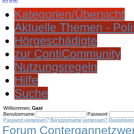
A+
A
A-
Kategorien/Übersicht
Aktuelle Themen - Poli
Hörgeschädigte
zur ContiCommunity
Nutzungsregeln
Hilfe
Suche
Willkommen,
Gast
Benutzername
Passwort:
Passwort vergessen?
Benutzername vergessen?
Registriere
Forum Contergannetzwer