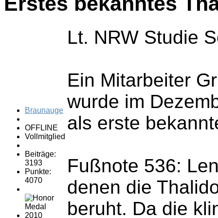
Erstes bekanntes Tha
Lt. NRW Studie Se
Ein Mitarbeiter G
wurde im Dezember
Braunauge
als erste bekann
OFFLINE
Vollmitglied
Beiträge:
Fußnote 536: Lenz
3193
Punkte:
4070
denen die Thalid
beruht. Da die kl