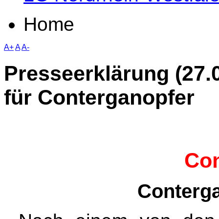
Home
A+
A
A-
Presseerklärung (27.
für Conterganopfer
Con
Conterga