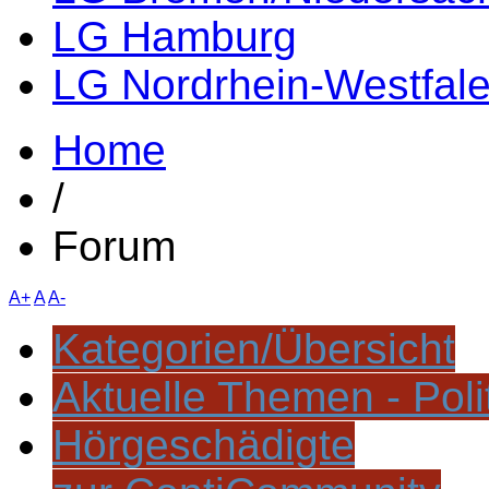
LG Hamburg
LG Nordrhein-Westfal
Home
/
Forum
A+
A
A-
Kategorien/Übersicht
Aktuelle Themen - Poli
Hörgeschädigte