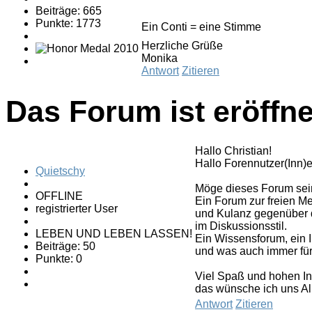
Beiträge: 665
Punkte: 1773
Ein Conti = eine Stimme
Herzliche Grüße
Monika
Antwort
Zitieren
Das Forum ist eröffne
Hallo Christian!
Hallo Forennutzer(Inn)e
Quietschy
Möge dieses Forum se
OFFLINE
Ein Forum zur freien M
registrierter User
und Kulanz gegenüber d
im Diskussionsstil.
LEBEN UND LEBEN LASSEN!
Ein Wissensforum, ein I
Beiträge: 50
und was auch immer f
Punkte: 0
Viel Spaß und hohen In
das wünsche ich uns Al
Antwort
Zitieren