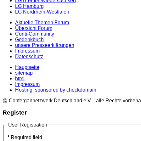
LG Bremen/Niedersachsen
LG Hamburg
LG Nordrhein-Westfalen
Aktuelle Themen Forum
Übersicht Forum
Conti-Community
Gedenkbuch
unsere Presseerklärungen
Impressum
Datenschutz
Hauptseite
sitemap
html
Impressum
Hosting: sponsored by checkdomain
@ Contergannetzwerk Deutschland e.V. - alle Rechte vorbeha
Register
User Registration
*
Required field