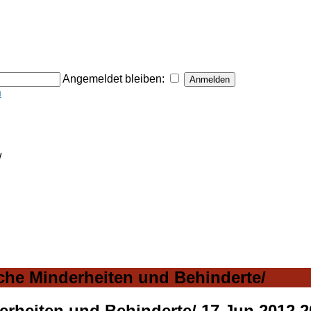
Angemeldet bleiben:
n
/
che Minderheiten und Behinderte/
derheiten und Behinderte/
17 Jun 2012 