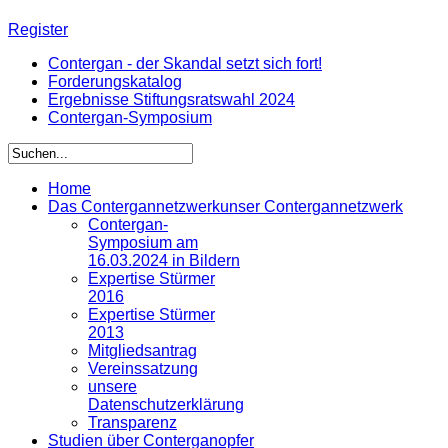
Register
Contergan - der Skandal setzt sich fort!
Forderungskatalog
Ergebnisse Stiftungsratswahl 2024
Contergan-Symposium
Home
Das Contergannetzwerk
unser Contergannetzwerk
Contergan-
Symposium am
16.03.2024 in Bildern
Expertise Stürmer
2016
Expertise Stürmer
2013
Mitgliedsantrag
Vereinssatzung
unsere
Datenschutzerklärung
Transparenz
Studien über Conterganopfer