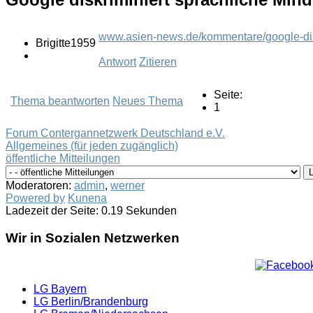
www.asien-news.de/kommentare/google-dis
Brigitte1959
Antwort
Zitieren
Seite:
Thema beantworten
Neues Thema
1
Forum Contergannetzwerk Deutschland e.V.
Allgemeines (für jeden zugänglich)
öffentliche Mitteilungen
Moderatoren:
admin
,
werner
Powered by
Kunena
Ladezeit der Seite: 0.19 Sekunden
Wir in Sozialen Netzwerken
LG Bayern
LG Berlin/Brandenburg