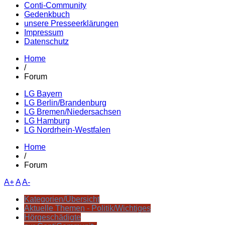
Conti-Community
Gedenkbuch
unsere Presseerklärungen
Impressum
Datenschutz
Home
/
Forum
LG Bayern
LG Berlin/Brandenburg
LG Bremen/Niedersachsen
LG Hamburg
LG Nordrhein-Westfalen
Home
/
Forum
A+
A
A-
Kategorien/Übersicht
Aktuelle Themen - Politik/Wichtiges
Hörgeschädigte