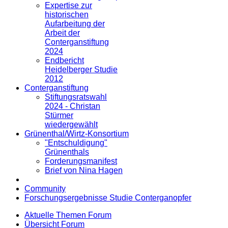
Expertise zur
historischen
Aufarbeitung der
Arbeit der
Conterganstiftung
2024
Endbericht
Heidelberger Studie
2012
Conterganstiftung
Stiftungsratswahl
2024 - Christan
Stürmer
wiedergewählt
Grünenthal/Wirtz-Konsortium
"Entschuldigung"
Grünenthals
Forderungsmanifest
Brief von Nina Hagen
Community
Forschungsergebnisse Studie Conterganopfer
Aktuelle Themen Forum
Übersicht Forum