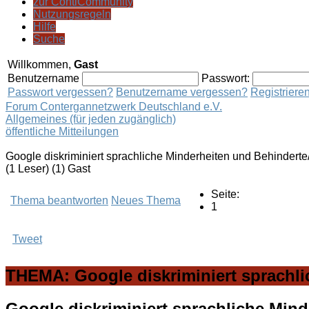
zur ContiCommunity
Nutzungsregeln
Hilfe
Suche
Willkommen,
Gast
Benutzername
Passwort:
Passwort vergessen?
Benutzername vergessen?
Registriere
Forum Contergannetzwerk Deutschland e.V.
Allgemeines (für jeden zugänglich)
öffentliche Mitteilungen
Google diskriminiert sprachliche Minderheiten und Behinderte
(1 Leser) (1) Gast
Seite:
Thema beantworten
Neues Thema
1
Tweet
THEMA: Google diskriminiert sprachli
Google diskriminiert sprachliche Min