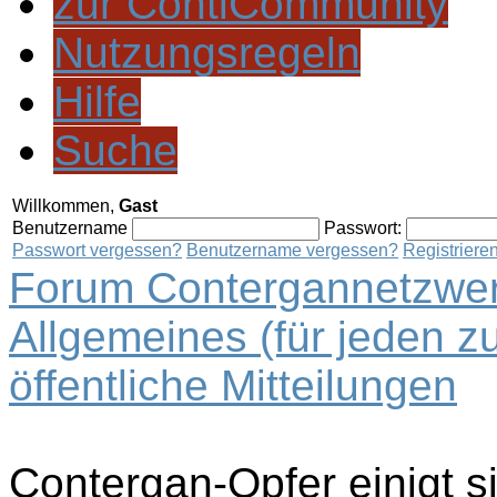
zur ContiCommunity
Nutzungsregeln
Hilfe
Suche
Willkommen,
Gast
Benutzername
Passwort:
Passwort vergessen?
Benutzername vergessen?
Registriere
Forum Contergannetzwer
Allgemeines (für jeden z
öffentliche Mitteilungen
Contergan-Opfer einigt s