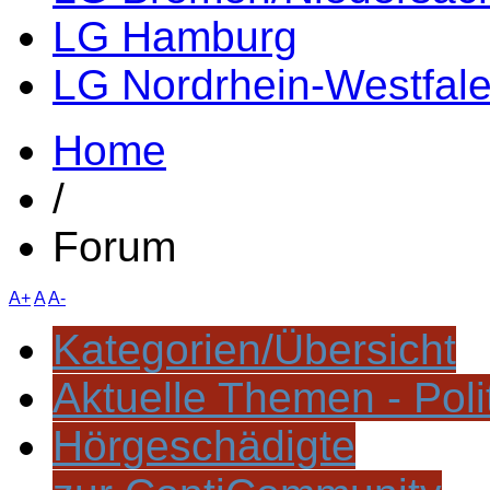
LG Hamburg
LG Nordrhein-Westfal
Home
/
Forum
A+
A
A-
Kategorien/Übersicht
Aktuelle Themen - Poli
Hörgeschädigte