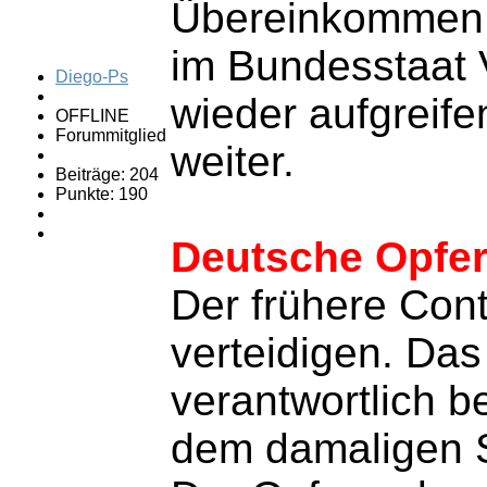
Übereinkommen m
im Bundesstaat 
Diego-Ps
wieder aufgreife
OFFLINE
Forummitglied
weiter.
Beiträge: 204
Punkte: 190
Deutsche Opfer
Der frühere Cont
verteidigen. Da
verantwortlich b
dem damaligen S