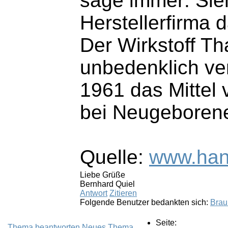
sage immer: Sieh
Herstellerfirma
Der Wirkstoff Th
unbedenklich ver
1961 das Mittel
bei Neugeborenen
Quelle:
www.hand
Liebe Grüße
Bernhard Quiel
Antwort
Zitieren
Folgende Benutzer bedankten sich:
Bra
Seite:
Thema beantworten
Neues Thema