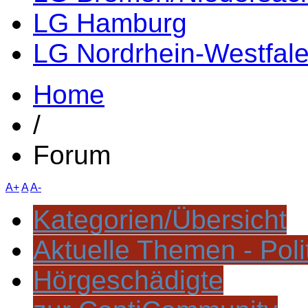
LG Hamburg
LG Nordrhein-Westfal
Home
/
Forum
A+
A
A-
Kategorien/Übersicht
Aktuelle Themen - Poli
Hörgeschädigte