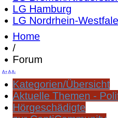
LG Hamburg
LG Nordrhein-Westfal
Home
/
Forum
A+
A
A-
Kategorien/Übersicht
Aktuelle Themen - Poli
Hörgeschädigte