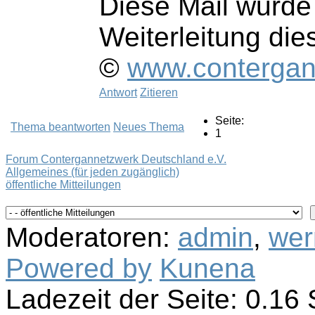
Diese Mail wurd
Weiterleitung die
©
www.contergan
Antwort
Zitieren
Seite:
Thema beantworten
Neues Thema
1
Forum Contergannetzwerk Deutschland e.V.
Allgemeines (für jeden zugänglich)
öffentliche Mitteilungen
Moderatoren:
admin
,
wer
Powered by
Kunena
Ladezeit der Seite: 0.1