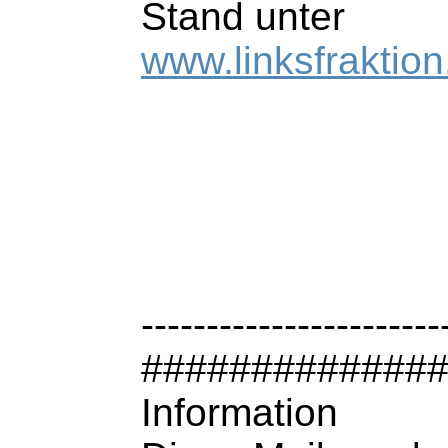
Stand unter
www.linksfraktio
-----------------------
#############
Information