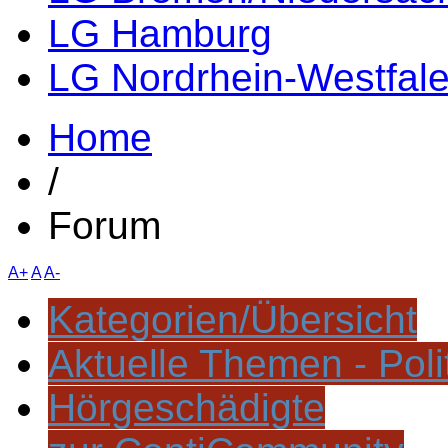
LG Hamburg
LG Nordrhein-Westfal
Home
/
Forum
A+
A
A-
Kategorien/Übersicht
Aktuelle Themen - Poli
Hörgeschädigte