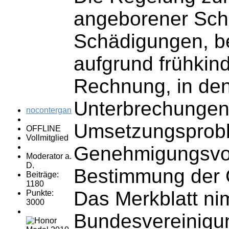
angeborener Schä
Schädigungen, b
aufgrund frühkind
Rechnung, in den
Unterbrechungen m
nocontergan
Umsetzungsprobl
OFFLINE
Vollmitglied
Genehmigungsvora
Moderator a.
D.
Bestimmung der G
Beiträge:
1180
Das Merkblatt ni
Punkte:
3000
Bundesvereinigung