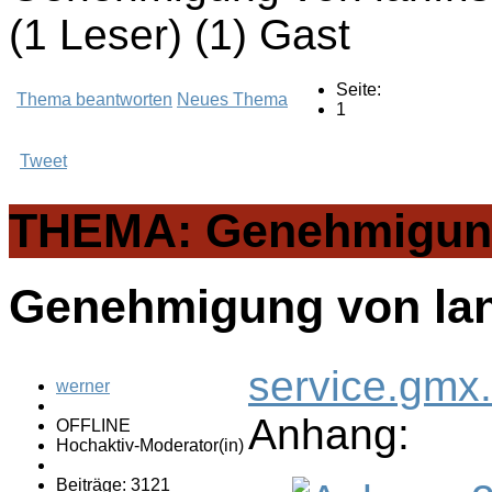
(1 Leser) (1) Gast
Seite:
Thema beantworten
Neues Thema
1
Tweet
THEMA: Genehmigung 
Genehmigung von lan
service.gmx
werner
Anhang:
OFFLINE
Hochaktiv-Moderator(in)
Beiträge: 3121