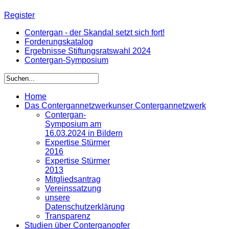
Register
Contergan - der Skandal setzt sich fort!
Forderungskatalog
Ergebnisse Stiftungsratswahl 2024
Contergan-Symposium
Home
Das Contergannetzwerk
unser Contergannetzwerk
Contergan-
Symposium am
16.03.2024 in Bildern
Expertise Stürmer
2016
Expertise Stürmer
2013
Mitgliedsantrag
Vereinssatzung
unsere
Datenschutzerklärung
Transparenz
Studien über Conterganopfer