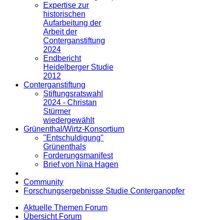
Expertise zur
historischen
Aufarbeitung der
Arbeit der
Conterganstiftung
2024
Endbericht
Heidelberger Studie
2012
Conterganstiftung
Stiftungsratswahl
2024 - Christan
Stürmer
wiedergewählt
Grünenthal/Wirtz-Konsortium
"Entschuldigung"
Grünenthals
Forderungsmanifest
Brief von Nina Hagen
Community
Forschungsergebnisse Studie Conterganopfer
Aktuelle Themen Forum
Übersicht Forum