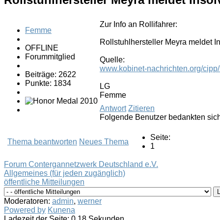
Zur Info an Rollifahrer:
Femme
Rollstuhlhersteller Meyra meldet I
OFFLINE
Forummitglied
Quelle:
www.kobinet-nachrichten.org/cipp/k
Beiträge: 2622
Punkte: 1834
LG
Femme
Antwort
Zitieren
Folgende Benutzer bedankten sic
Seite:
Thema beantworten
Neues Thema
1
Forum Contergannetzwerk Deutschland e.V.
Allgemeines (für jeden zugänglich)
öffentliche Mitteilungen
Moderatoren:
admin
,
werner
Powered by
Kunena
Ladezeit der Seite: 0.18 Sekunden