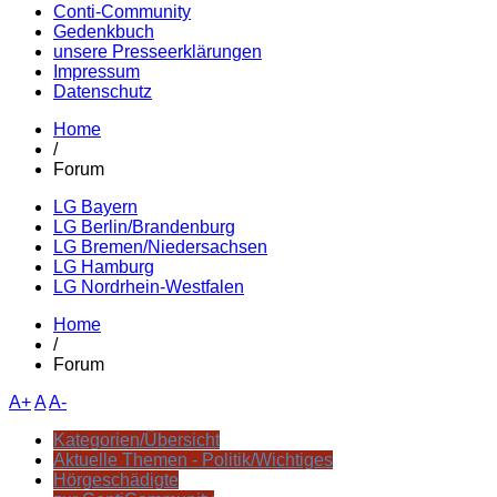
Conti-Community
Gedenkbuch
unsere Presseerklärungen
Impressum
Datenschutz
Home
/
Forum
LG Bayern
LG Berlin/Brandenburg
LG Bremen/Niedersachsen
LG Hamburg
LG Nordrhein-Westfalen
Home
/
Forum
A+
A
A-
Kategorien/Übersicht
Aktuelle Themen - Politik/Wichtiges
Hörgeschädigte