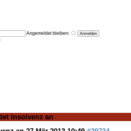
Angemeldet bleiben:
n
det Insolvenz an
lvenz an
27 Mär 2013 10:49
#29734