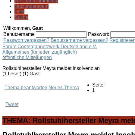
zur ContiCommunity
Nutzungsregeln
Hilfe
Suche
Willkommen,
Gast
Benutzername
Passwort:
Passwort vergessen?
Benutzername vergessen?
Registriere
Forum Contergannetzwerk Deutschland e.V.
Allgemeines (für jeden zugänglich)
öffentliche Mitteilungen
Rollstuhlhersteller Meyra meldet Insolvenz an
(1 Leser) (1) Gast
Seite:
Thema beantworten
Neues Thema
1
Tweet
THEMA: Rollstuhlhersteller Meyra mel
Rollstuhlhersteller Meyra meldet Inso