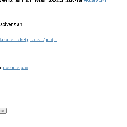
nsolvenz an
obinet...cket,g_a_s_t/print,1
h:
nocontergan