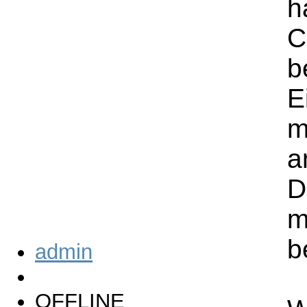
h
C
b
E
m
a
D
m
b
admin
OFFLINE