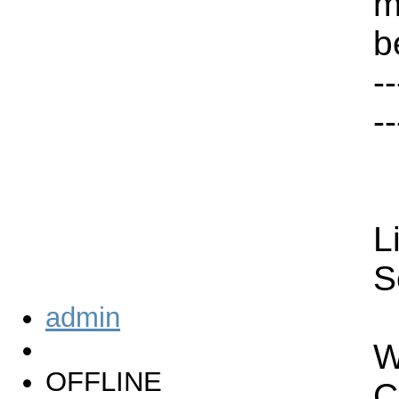
m
b
--
--
L
S
admin
W
OFFLINE
C