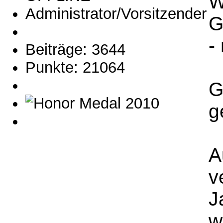
W
Administrator/Vorsitzender
G
-
Beiträge: 3644
Punkte: 21064
G
g
A
v
J
w