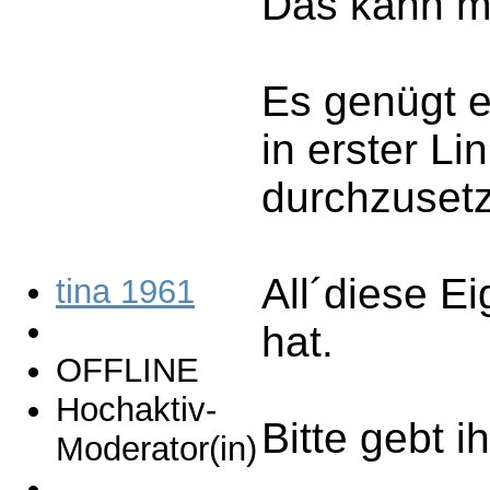
Das kann ma
Es genügt e
in erster Li
durchzusetz
All´diese E
tina 1961
hat.
OFFLINE
Hochaktiv-
Bitte gebt 
Moderator(in)