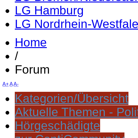
LG Hamburg
LG Nordrhein-Westfal
Home
/
Forum
A+
A
A-
Kategorien/Übersicht
Aktuelle Themen - Poli
Hörgeschädigte