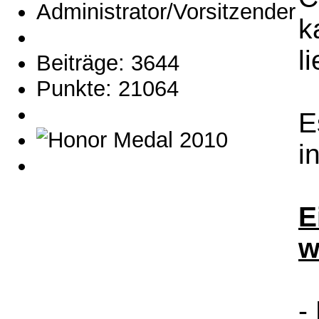
Administrator/Vorsitzender
k
l
Beiträge: 3644
Punkte: 21064
E
i
E
w
-