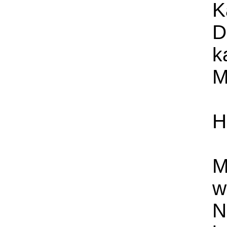
K
D
k
M
H
M
w
N