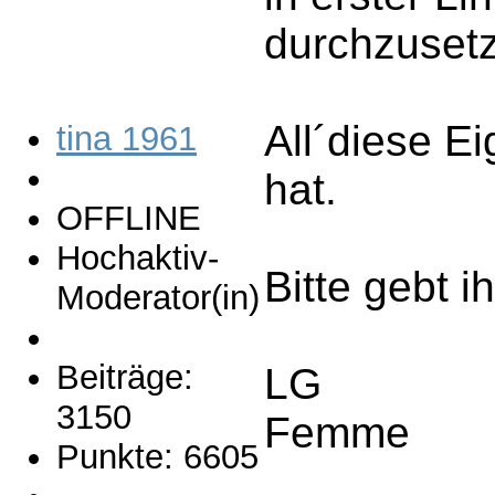
durchzusetz
All´diese E
tina 1961
hat.
OFFLINE
Hochaktiv-
Bitte gebt 
Moderator(in)
Beiträge:
LG
3150
Femme
Punkte: 6605