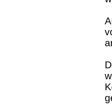
A
v
a
D
w
K
g