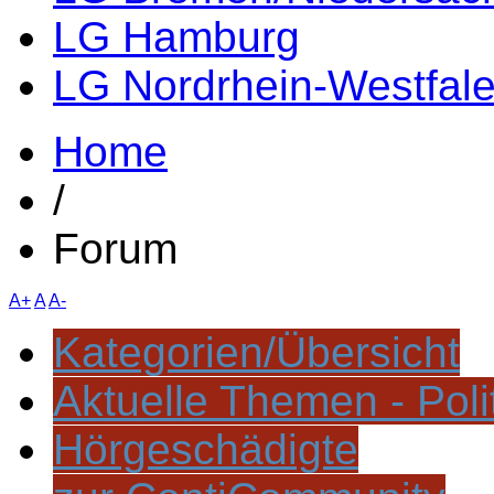
LG Hamburg
LG Nordrhein-Westfal
Home
/
Forum
A+
A
A-
Kategorien/Übersicht
Aktuelle Themen - Poli
Hörgeschädigte