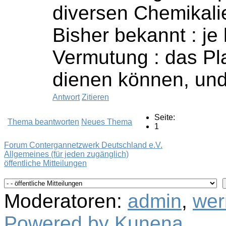
diversen Chemikali
Bisher bekannt : je
Vermutung : das Pla
dienen können, und 
Antwort
Zitieren
Seite:
Thema beantworten
Neues Thema
1
Forum Contergannetzwerk Deutschland e.V.
Allgemeines (für jeden zugänglich)
öffentliche Mitteilungen
Moderatoren:
admin
,
wer
Powered by
Kunena