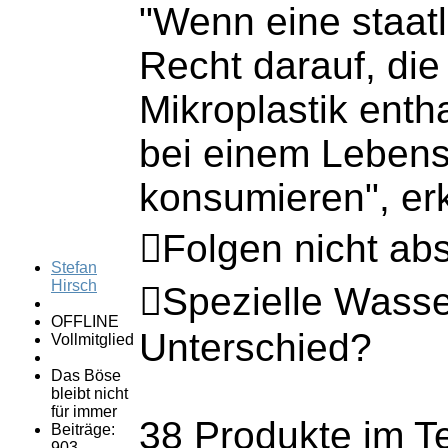
"Wenn eine staat
Recht darauf, di
Mikroplastik enth
bei einem Lebens
konsumieren", erk
Folgen nicht abs
Stefan
Hirsch
Spezielle Wasser
OFFLINE
Unterschied?
Vollmitglied
Das Böse
bleibt nicht
für immer
38 Produkte im T
Beiträge:
903