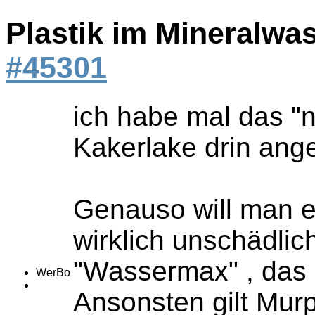
Plastik im Mineralwa
#45301
ich habe mal das "n
Kakerlake drin ange
Genauso will man ei
wirklich unschädlic
"Wassermax" , das s
WerBo
Ansonsten gilt Murp