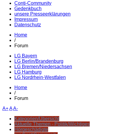
Conti-Community
Gedenkbuch
unsere Presseerklärungen
Impressum
Datenschutz
Home
/
Forum
LG Bayern
LG Berlin/Brandenburg
LG Bremen/Niedersachsen
LG Hamburg
LG Nordrhein-Westfalen
Home
/
Forum
A+
A
A-
Kategorien/Übersicht
Aktuelle Themen - Politik/Wichtiges
Hörgeschädigte