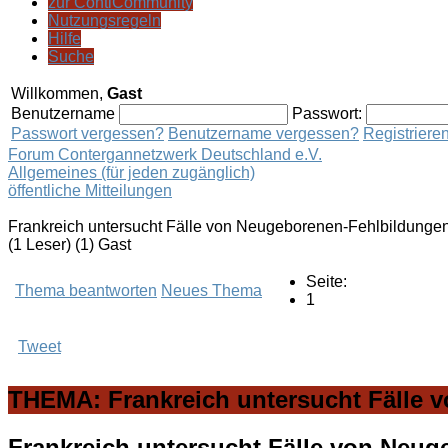
zur ContiCommunity
Nutzungsregeln
Hilfe
Suche
Willkommen,
Gast
Benutzername
Passwort:
Passwort vergessen?
Benutzername vergessen?
Registriere
Forum Contergannetzwerk Deutschland e.V.
Allgemeines (für jeden zugänglich)
öffentliche Mitteilungen
Frankreich untersucht Fälle von Neugeborenen-Fehlbildunge
(1 Leser) (1) Gast
Seite:
Thema beantworten
Neues Thema
1
Tweet
THEMA: Frankreich untersucht Fälle 
Frankreich untersucht Fälle von Neu