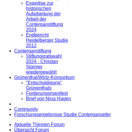
Expertise zur
historischen
Aufarbeitung der
Arbeit der
Conterganstiftung
2024
Endbericht
Heidelberger Studie
2012
Conterganstiftung
Stiftungsratswahl
2024 - Christan
Stürmer
wiedergewählt
Grünenthal/Wirtz-Konsortium
"Entschuldigung"
Grünenthals
Forderungsmanifest
Brief von Nina Hagen
Community
Forschungsergebnisse Studie Conterganopfer
Aktuelle Themen Forum
Übersicht Forum