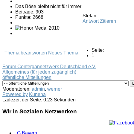
Das Böse bleibt nicht für immer
Beiträge: 903
Stefan
Punkte: 2668
Antwort
Zitieren
Seite:
Thema beantworten
Neues Thema
1
Forum Contergannetzwerk Deutschland e.V.
Allgemeines (für jeden zugänglich)
öffentliche Mitteilungen
Moderatoren:
admin
,
werner
Powered by
Kunena
Ladezeit der Seite: 0.23 Sekunden
Wir in Sozialen Netzwerken
LG Bayern