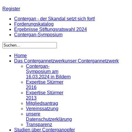
Register
Contergan - der Skandal setzt sich fort!
Forderungskatalog
Ergebnisse Stiftungsratswahl 2024
Contergan-Symposium
Home
Das Contergannetzwerk
unser Contergannetzwerk
Contergan-
Symposium am
16.03.2024 in Bildern
Expertise Stürmer
2016
Expertise Stürmer
2013
Mitgliedsantrag
Vereinssatzung
unsere
Datenschutzerklärung
Transparenz
Studien über Conterganopfer