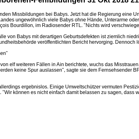
nden Missbildungen bei Babys. Jetzt hat die Regierung eine 
andes ungewöhnlich viele Babys ohne Hände, Unterarme oder Ar
çois Bourdillon, im Radiosender RTL. "Nichts wird verschwiegen
le von Babys mit derartigen Geburtsdefekten ist ziemlich nied
dheitsbehörde veröffentlichten Bericht hervorging. Dennoch lös
men"
von elf weiteren Fällen in Ain berichtete, wuchs das Misstr
rden keine Spur auslassen", sagte sie dem Fernsehsender BFMT
 allerdings ergebnislos. Einige Umweltschützer vermuten Pestiz
e. "Wir können es nicht einfach damit belassen zu sagen, dass 