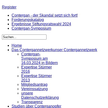
Register
Contergan - der Skandal setzt sich fort!
Forderungskatalog
Ergebnisse Stiftungsratswahl 2024
Contergan-Symposium
Home
Das Contergannetzwerk
unser Contergannetzwerk
Contergan-
Symposium am
16.03.2024 in Bildern
Expertise Stürmer
2016
Expertise Stürmer
2013
Mitgliedsantrag
Vereinssatzung
unsere
Datenschutzerklärung
Transparenz
Studien über Conterganopfer