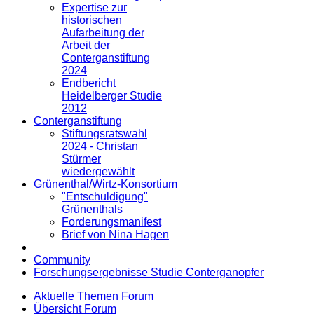
Expertise zur
historischen
Aufarbeitung der
Arbeit der
Conterganstiftung
2024
Endbericht
Heidelberger Studie
2012
Conterganstiftung
Stiftungsratswahl
2024 - Christan
Stürmer
wiedergewählt
Grünenthal/Wirtz-Konsortium
"Entschuldigung"
Grünenthals
Forderungsmanifest
Brief von Nina Hagen
Community
Forschungsergebnisse Studie Conterganopfer
Aktuelle Themen Forum
Übersicht Forum