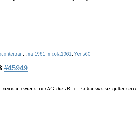
ocontergan
,
tina 1961
,
nicola1961
,
Yens60
03
#45949
 meine ich wieder nur AG, die zB. für Parkausweise, geltenden