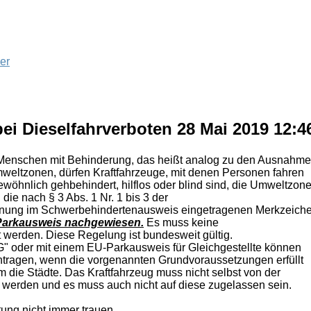
er
ei Dieselfahrverboten
28 Mai 2019 12:
 Menschen mit Behinderung, das heißt analog zu den Ausnahm
weltzonen, dürfen Kraftfahrzeuge, mit denen Personen fahren
wöhnlich gehbehindert, hilflos oder blind sind, die Umweltzon
die nach § 3 Abs. 1 Nr. 1 bis 3 der
nung im Schwerbehindertenausweis eingetragenen Merkzeich
Parkausweis nachgewiesen.
Es muss keine
erden. Diese Regelung ist bundesweit gültig.
 oder mit einem EU-Parkausweis für Gleichgestellte können
agen, wenn die vorgenannten Grundvoraussetzungen erfüllt
 die Städte. Das Kraftfahrzeug muss nicht selbst von der
 werden und es muss auch nicht auf diese zugelassen sein.
tung nicht immer trauen.