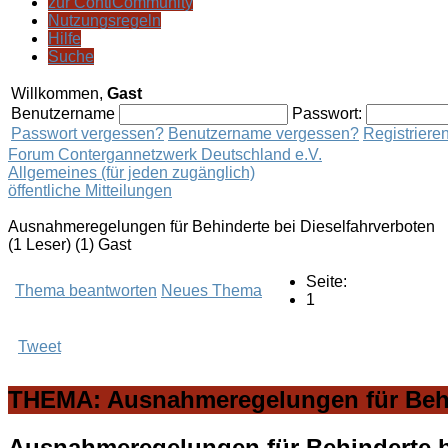
zur ContiCommunity
Nutzungsregeln
Hilfe
Suche
Willkommen,
Gast
Benutzername
Passwort:
Passwort vergessen?
Benutzername vergessen?
Registriere
Forum Contergannetzwerk Deutschland e.V.
Allgemeines (für jeden zugänglich)
öffentliche Mitteilungen
Ausnahmeregelungen für Behinderte bei Dieselfahrverboten
(1 Leser) (1) Gast
Seite:
Thema beantworten
Neues Thema
1
Tweet
THEMA: Ausnahmeregelungen für Behin
Ausnahmeregelungen für Behinderte b