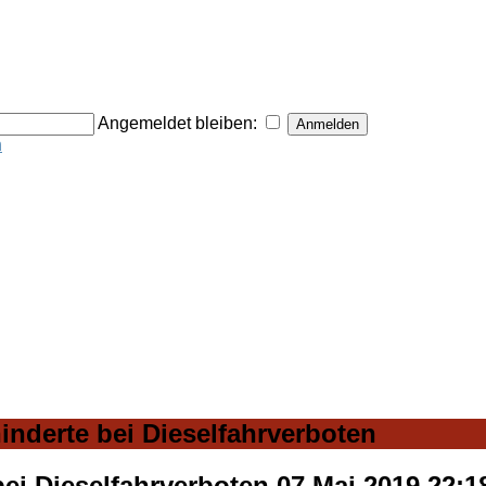
Angemeldet bleiben:
n
derte bei Dieselfahrverboten
ei Dieselfahrverboten
07 Mai 2019 22: