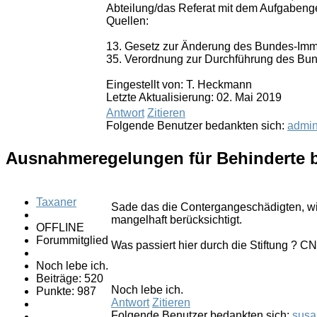
Abteilung/das Referat mit dem Aufgabengeb
Quellen:
13. Gesetz zur Änderung des Bundes-Imm
35. Verordnung zur Durchführung des Bu
Eingestellt von: T. Heckmann
Letzte Aktualisierung: 02. Mai 2019
Antwort
Zitieren
Folgende Benutzer bedankten sich:
admi
Ausnahmeregelungen für Behinderte b
Taxaner
Sade das die Contergangeschädigten, wie
mangelhaft berücksichtigt.
OFFLINE
Forummitglied
Was passiert hier durch die Stiftung ? C
Noch lebe ich.
Beiträge: 520
Noch lebe ich.
Punkte: 987
Antwort
Zitieren
Folgende Benutzer bedankten sich:
susa