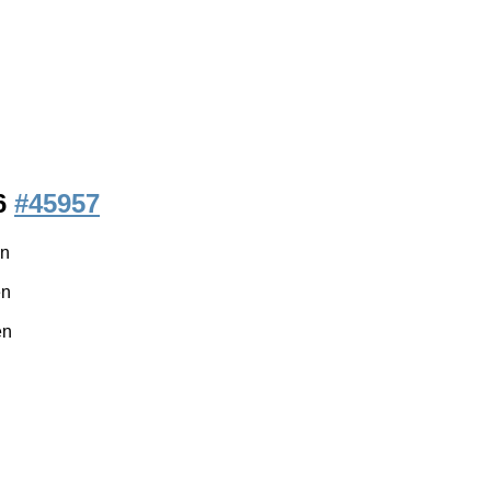
46
#45957
en
en
en