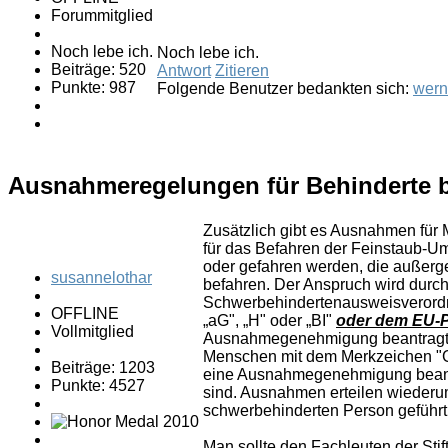
Forummitglied
Noch lebe ich.
Noch lebe ich.
Beiträge: 520
Antwort
Zitieren
Punkte: 987
Folgende Benutzer bedankten sich:
wern
Ausnahmeregelungen für Behinderte b
Zusätzlich gibt es Ausnahmen für
für das Befahren der Feinstaub-Um
oder gefahren werden, die außerge
susannelothar
befahren. Der Anspruch wird durch 
Schwerbehindertenausweisverord
OFFLINE
„aG", „H" oder „BI"
oder dem EU-
Vollmitglied
Ausnahmegenehmigung beantragt w
Menschen mit dem Merkzeichen "G"
Beiträge: 1203
eine Ausnahmegenehmigung beantr
Punkte: 4527
sind. Ausnahmen erteilen wiederum
schwerbehinderten Person geführt
Man sollte den Fachleuten der Stif