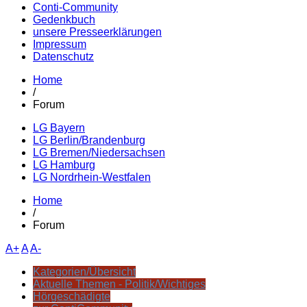
Conti-Community
Gedenkbuch
unsere Presseerklärungen
Impressum
Datenschutz
Home
/
Forum
LG Bayern
LG Berlin/Brandenburg
LG Bremen/Niedersachsen
LG Hamburg
LG Nordrhein-Westfalen
Home
/
Forum
A+
A
A-
Kategorien/Übersicht
Aktuelle Themen - Politik/Wichtiges
Hörgeschädigte