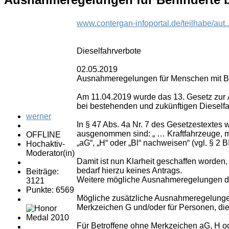
www.contergan-infoportal.de/teilhabe/aut..
Dieselfahrverbote
02.05.2019
Ausnahmeregelungen für Menschen mit Be
Am 11.04.2019 wurde das 13. Gesetz zur Ä
bei bestehenden und zukünftigen Dieselfa
werner
In § 47 Abs. 4a Nr. 7 des Gesetzestextes
ausgenommen sind: „ … Kraftfahrzeuge, m
OFFLINE
„aG“, „H“ oder „Bl“ nachweisen“ (vgl. § 2 
Hochaktiv-
Moderator(in)
Damit ist nun Klarheit geschaffen worden
bedarf hierzu keines Antrags.
Beiträge:
Weitere mögliche Ausnahmeregelungen du
3121
Punkte: 6569
Mögliche zusätzliche Ausnahmeregelungen
Merkzeichen G und/oder für Personen, die
Für Betroffene ohne Merkzeichen aG, H ode