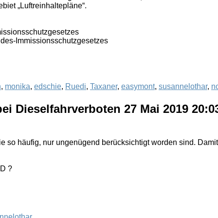
iet „Luftreinhaltepläne“.
issionsschutzgesetzes
ndes-Immissionsschutzgesetzes
n
,
monika
,
edschie
,
Ruedi
,
Taxaner
,
easymont
,
susannelothar
,
n
ei Dieselfahrverboten
27 Mai 2019 20:
 so häufig, nur ungenügend berücksichtigt worden sind. Damit
ND ?
nnelothar