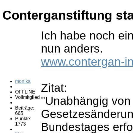
Conterganstiftung sta
Ich habe noch ei
nun anders.
www.contergan-inf
monika
Zitat:
OFFLINE
"Unabhängig von d
Vollmitglied
Beiträge:
Gesetzesänderun
665
Punkte:
Bundestages erfol
1773