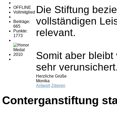
Die Stiftung bezi
OFFLINE
Vollmitglied
vollständigen Lei
Beiträge:
665
relevant.
Punkte:
1773
Somit aber bleibt
sehr verunsichert
Herzliche Grüße
Monika
Antwort
Zitieren
Conterganstiftung sta