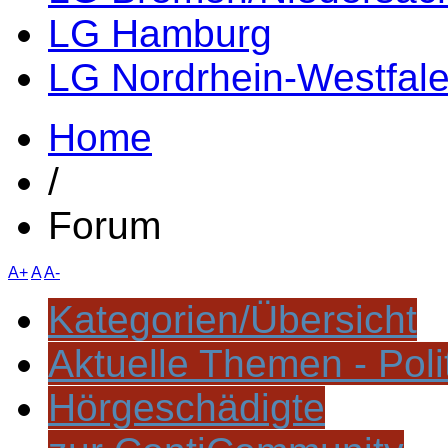
LG Hamburg
LG Nordrhein-Westfal
Home
/
Forum
A+
A
A-
Kategorien/Übersicht
Aktuelle Themen - Poli
Hörgeschädigte