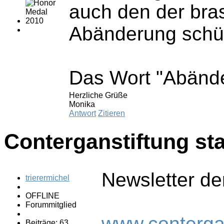
auch den der bra
Abänderung schüt
Das Wort "Abände
Herzliche Grüße
Monika
Antwort
Zitieren
Conterganstiftung sta
Newsletter de
trierermichel
OFFLINE
Forummitglied
www.contergan
Beiträge: 63