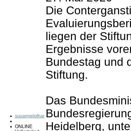
Die Contergansti
Evaluierungsber
liegen der Stift
Ergebnisse voren
Bundestag und da
Stiftung.
Das Bundesminist
Bundesregierung 
susannelothar
Heidelberg, unte
ONLINE