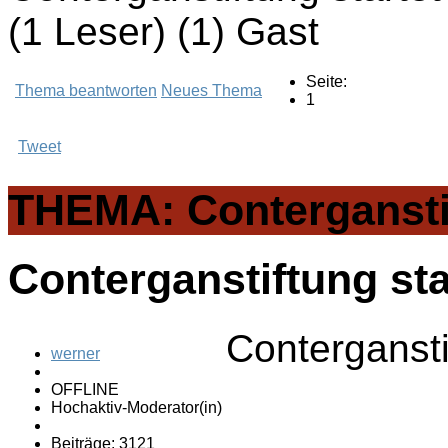
(1 Leser) (1) Gast
Seite:
Thema beantworten
Neues Thema
1
Tweet
THEMA: Conterganstif
Conterganstiftung sta
Contergansti
werner
OFFLINE
Hochaktiv-Moderator(in)
Beiträge: 3121