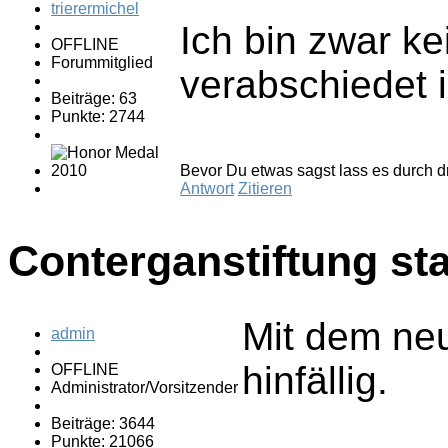
trierermichel
Ich bin zwar ke
OFFLINE
Forummitglied
verabschiedet i
Beiträge: 63
Punkte: 2744
Bevor Du etwas sagst lass es durch dr
Antwort
Zitieren
Conterganstiftung sta
Mit dem neu
admin
hinfällig.
OFFLINE
Administrator/Vorsitzender
Beiträge: 3644
Punkte: 21066