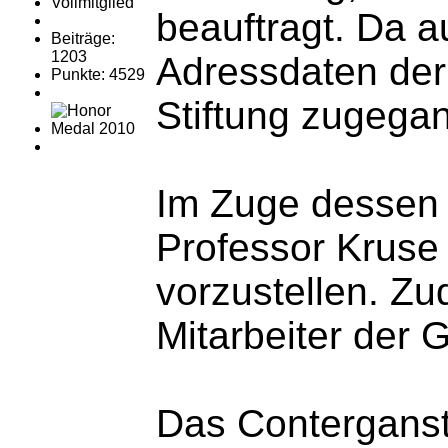
Vollmitglied
beauftragt. Da a
Beiträge:
1203
Adressdaten der 
Punkte: 4529
Stiftung zugega
Im Zuge dessen h
Professor Kruse
vorzustellen. Zu
Mitarbeiter der 
Das Conterganst