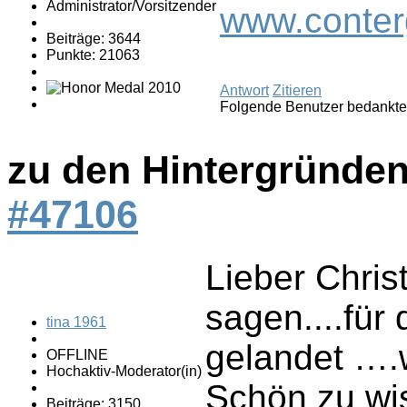
Administrator/Vorsitzender
www.conter
Beiträge: 3644
Punkte: 21063
Antwort
Zitieren
Folgende Benutzer bedankte
zu den Hintergründen
#47106
Lieber Chri
sagen....für
tina 1961
gelandet ….w
OFFLINE
Hochaktiv-Moderator(in)
Schön zu wis
Beiträge: 3150