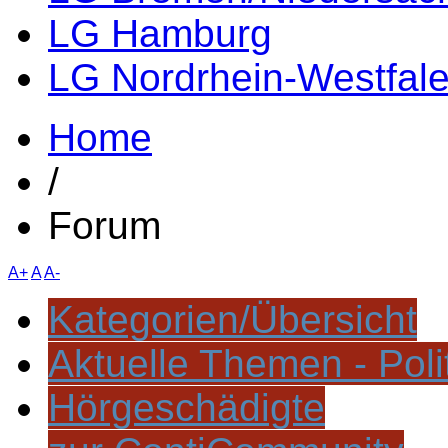
LG Hamburg
LG Nordrhein-Westfal
Home
/
Forum
A+
A
A-
Kategorien/Übersicht
Aktuelle Themen - Poli
Hörgeschädigte