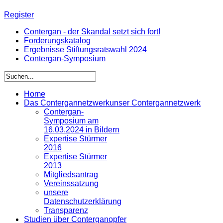
Register
Contergan - der Skandal setzt sich fort!
Forderungskatalog
Ergebnisse Stiftungsratswahl 2024
Contergan-Symposium
Home
Das Contergannetzwerk
unser Contergannetzwerk
Contergan-
Symposium am
16.03.2024 in Bildern
Expertise Stürmer
2016
Expertise Stürmer
2013
Mitgliedsantrag
Vereinssatzung
unsere
Datenschutzerklärung
Transparenz
Studien über Conterganopfer