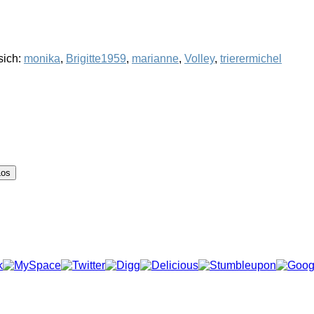
sich:
monika
,
Brigitte1959
,
marianne
,
Volley
,
trierermichel