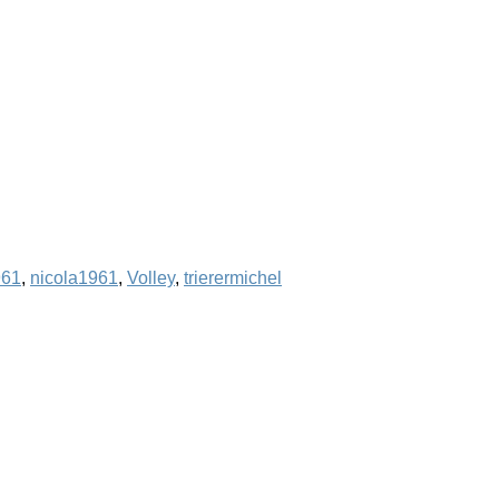
961
,
nicola1961
,
Volley
,
trierermichel