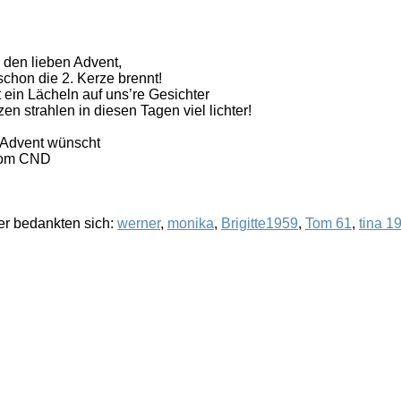
 den lieben Advent,
schon die 2. Kerze brennt!
 ein Lächeln auf uns’re Gesichter
en strahlen in diesen Tagen viel lichter!
.Advent wünscht
vom CND
r bedankten sich:
werner
,
monika
,
Brigitte1959
,
Tom 61
,
tina 1