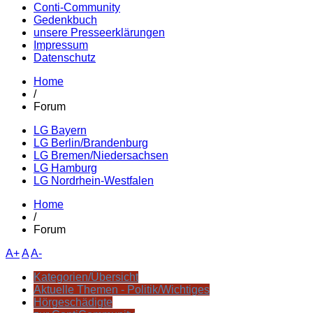
Conti-Community
Gedenkbuch
unsere Presseerklärungen
Impressum
Datenschutz
Home
/
Forum
LG Bayern
LG Berlin/Brandenburg
LG Bremen/Niedersachsen
LG Hamburg
LG Nordrhein-Westfalen
Home
/
Forum
A+
A
A-
Kategorien/Übersicht
Aktuelle Themen - Politik/Wichtiges
Hörgeschädigte