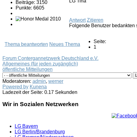
LG Tina
Beiträge: 3150
Punkte: 6605
Antwort
Zitieren
Folgende Benutzer bedankten 
Seite:
Thema beantworten
Neues Thema
1
Forum Contergannetzwerk Deutschland e.V.
Allgemeines (für jeden zugänglich)
öffentliche Mitteilungen
Moderatoren:
admin
,
werner
Powered by
Kunena
Ladezeit der Seite: 0.17 Sekunden
Wir in Sozialen Netzwerken
LG Bayern
LG Berlin/Brandenburg