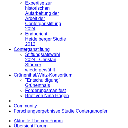
Expertise zur
historischen
Aufarbeitung der
Arbeit der
Conterganstiftung
2024
Endbericht
Heidelberger Studie
2012
Conterganstiftung
Stiftungsratswahl
2024 - Christan
Stürmer
wiedergewählt
Grünenthal/Wirtz-Konsortium
"Entschuldigung"
Grünenthals
Forderungsmanifest
Brief von Nina Hagen
Community
Forschungsergebnisse Studie Conterganopfer
Aktuelle Themen Forum
Übersicht Forum