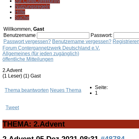
zur ContiCommunity
Nutzungsregeln
Hilfe
Suche
Willkommen,
Gast
Benutzername
Passwort:
Passwort vergessen?
Benutzername vergessen?
Registriere
Forum Contergannetzwerk Deutschland e.V.
Allgemeines (für jeden zugänglich)
öffentliche Mitteilungen
2.Advent
(1 Leser) (1) Gast
Seite:
Thema beantworten
Neues Thema
1
Tweet
THEMA: 2.Advent
2.Advent
05 Dez 2021 08:31
#48784