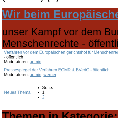
Wir beim Europäisch
unser Kampf vor dem Bun
Menschenrechte - öffentl
Verfahren vor dem Europäischen gerichtshof für Menschenre
- öffentlich
Moderatoren:
admin
Pressespiegel der Verfahren EGMR & BVerfG - öffentlich
Moderatoren:
admin
,
werner
Seite:
Neues Thema
1
2
Themen in Kategorie: