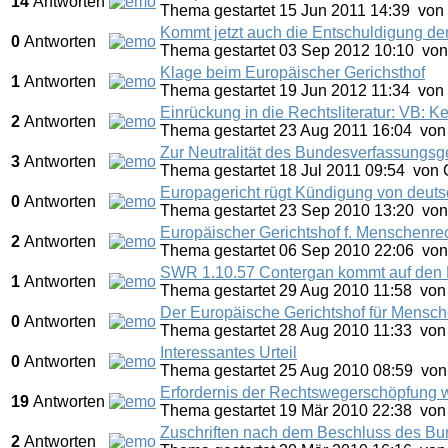
14
Antworten
Thema gestartet 15 Jun 2011 14:39
von
Kommt jetzt auch die Entschuldigung de
0
Antworten
Thema gestartet 03 Sep 2012 10:10
vo
Klage beim Europäischer Gerichsthof
1
Antworten
Thema gestartet 19 Jun 2012 11:34
von
Einrückung in die Rechtsliteratur: VB: 
2
Antworten
Thema gestartet 23 Aug 2011 16:04
vo
Zur Neutralität des Bundesverfassungsge
3
Antworten
Thema gestartet 18 Jul 2011 09:54
von
Europagericht rügt Kündigung von deut
0
Antworten
Thema gestartet 23 Sep 2010 13:20
vo
Europäischer Gerichtshof f. Menschenrec
2
Antworten
Thema gestartet 06 Sep 2010 22:06
vo
SWR 1.10.57 Contergan kommt auf den 
1
Antworten
Thema gestartet 29 Aug 2010 11:58
vo
Der Europäische Gerichtshof für Mensc
0
Antworten
Thema gestartet 28 Aug 2010 11:33
vo
Interessantes Urteil
0
Antworten
Thema gestartet 25 Aug 2010 08:59
vo
Erfordernis der Rechtswegerschöpfung 
19
Antworten
Thema gestartet 19 Mär 2010 22:38
vo
Zuschriften nach dem Beschluss des Bu
2
Antworten