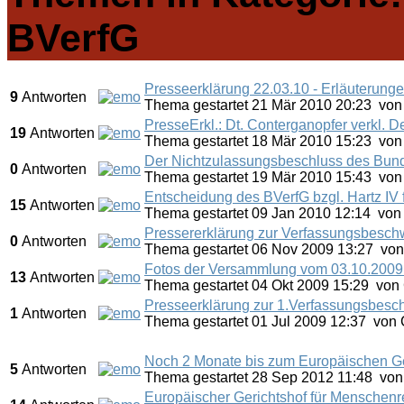
BVerfG
Presseerklärung 22.03.10 - Erläuterunge
9
Antworten
Thema gestartet 21 Mär 2010 20:23
vo
PresseErkl.: Dt. Conterganopfer verkl. D
19
Antworten
Thema gestartet 18 Mär 2010 15:23
vo
Der Nichtzulassungsbeschluss des Bun
0
Antworten
Thema gestartet 19 Mär 2010 15:43
vo
Entscheidung des BVerfG bzgl. Hartz IV 
15
Antworten
Thema gestartet 09 Jan 2010 12:14
vo
Pressererklärung zur Verfassungsbesch
0
Antworten
Thema gestartet 06 Nov 2009 13:27
vo
Fotos der Versammlung vom 03.10.2009
13
Antworten
Thema gestartet 04 Okt 2009 15:29
von
Presseerklärung zur 1.Verfassungsbes
1
Antworten
Thema gestartet 01 Jul 2009 12:37
von
Noch 2 Monate bis zum Europäischen Ge
5
Antworten
Thema gestartet 28 Sep 2012 11:48
vo
Europäischer Gerichtshof für Menschenr