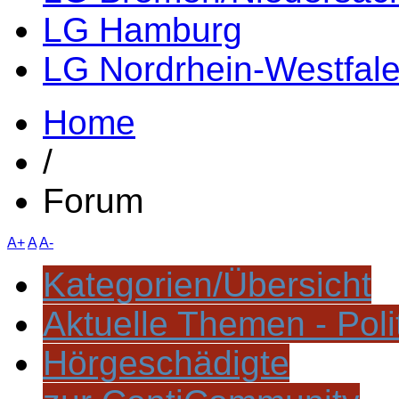
LG Hamburg
LG Nordrhein-Westfal
Home
/
Forum
A+
A
A-
Kategorien/Übersicht
Aktuelle Themen - Poli
Hörgeschädigte