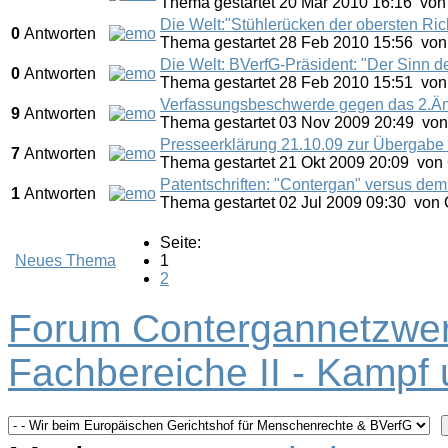
Thema gestartet 20 Mär 2010 16:16
vo
Die Welt:"Stühlerücken der obersten Ric
0
Antworten
Thema gestartet 28 Feb 2010 15:56
vo
Die Welt: BVerfG-Präsident: "Der Sinn de
0
Antworten
Thema gestartet 28 Feb 2010 15:51
vo
Verfassungsbeschwerde gegen das 2.Än
9
Antworten
Thema gestartet 03 Nov 2009 20:49
vo
Presseerklärung 21.10.09 zur Übergabe
7
Antworten
Thema gestartet 21 Okt 2009 20:09
von
Patentschriften: "Contergan" versus de
1
Antworten
Thema gestartet 02 Jul 2009 09:30
von
Seite:
Neues Thema
1
2
Forum Contergannetzwer
Fachbereiche II - Kampf