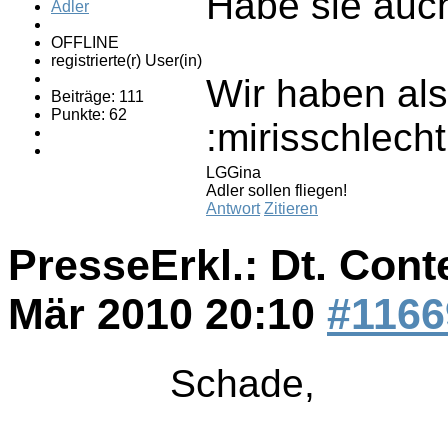
Habe sie auch
Adler
OFFLINE
registrierte(r) User(in)
Wir haben als
Beiträge: 111
Punkte: 62
:mirisschlecht
LGGina
Adler sollen fliegen!
Antwort
Zitieren
PresseErkl.: Dt. Cont
Mär 2010 20:10
#1166
Schade,