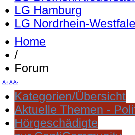
LG Hamburg
LG Nordrhein-Westfal
Home
/
Forum
A+
A
A-
Kategorien/Übersicht
Aktuelle Themen - Poli
Hörgeschädigte