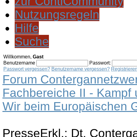
zur ContiCommunity
Nutzungsregeln
Hilfe
Suche
Willkommen,
Gast
Benutzername
Passwort:
Passwort vergessen?
Benutzername vergessen?
Registriere
Forum Contergannetzwer
Fachbereiche II - Kampf
Wir beim Europäischen G
PresseErkl.: Dt. Conterg