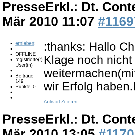
PresseErkl.: Dt. Cont
Mär 2010 11:07
#1169
:thanks: Hallo C
erniebert
OFFLINE
Klage noch nich
registrierte(r)
User(in)
weitermachen(mit
Beiträge:
149
wir Erfolg haben
Punkte: 0
Antwort
Zitieren
PresseErkl.: Dt. Cont
Mär 2010 13:05
#1170