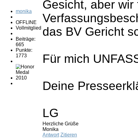
Gesicht, aber wir 
monika
Verfassungsbeschw
OFFLINE
das BV Gericht sc
Vollmitglied
Beiträge:
665
Punkte:
Für mich UNFAS
1773
Deine Presseerklä
LG
Herzliche Grüße
Monika
Antwort
Zitieren