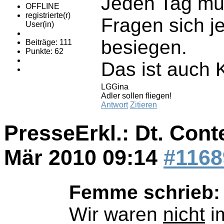
Jeden Tag müß
OFFLINE
registrierte(r)
Fragen sich j
User(in)
besiegen.
Beiträge: 111
Punkte: 62
Das ist auch 
LGGina
Adler sollen fliegen!
Antwort
Zitieren
PresseErkl.: Dt. Cont
Mär 2010 09:14
#1168
Femme schrieb:
Wir waren
nicht
im