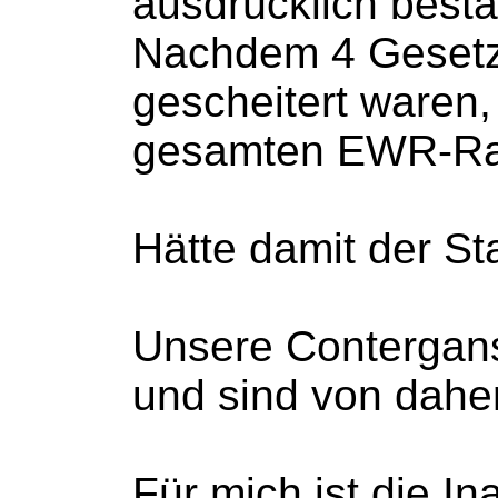
ausdrücklich bestät
Nachdem 4 Gesetzg
gescheitert waren
gesamten EWR-Rau
Hätte damit der St
Unsere Contergans
und sind von daher
Für mich ist die I