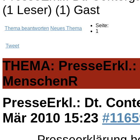
(1 Leser) (1) Gast
Seite:
Thema beantworten
Neues Thema
1
Tweet
THEMA: PresseErkl.: D
MenschenR
PresseErkl.: Dt. Cont
Mär 2010 15:23
#1165
Presseerklärung b