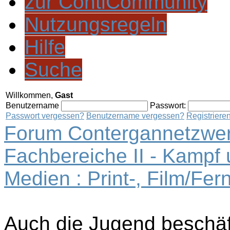
zur ContiCommunity
Nutzungsregeln
Hilfe
Suche
Willkommen,
Gast
Benutzername
Passwort:
Passwort vergessen?
Benutzername vergessen?
Registriere
Forum Contergannetzwer
Fachbereiche II - Kampf
Medien : Print-, Film/Fe
Auch die Jugend beschä