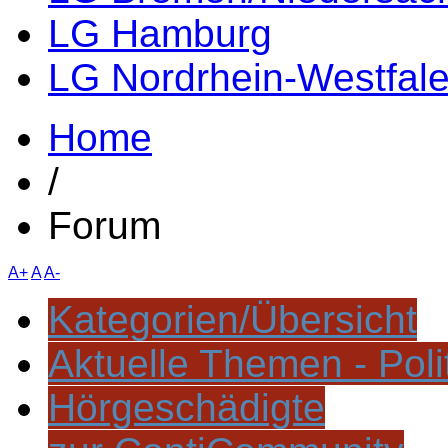
LG Hamburg
LG Nordrhein-Westfal
Home
/
Forum
A+
A
A-
Kategorien/Übersicht
Aktuelle Themen - Poli
Hörgeschädigte