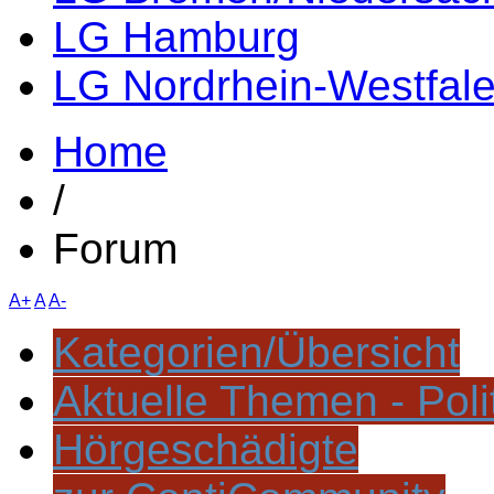
LG Hamburg
LG Nordrhein-Westfal
Home
/
Forum
A+
A
A-
Kategorien/Übersicht
Aktuelle Themen - Poli
Hörgeschädigte