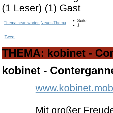
(1 Leser) (1) Gast
Seite:
Thema beantworten
Neues Thema
1
Tweet
THEMA: kobinet - Co
kobinet - Contergann
www.kobinet.mob
Mit großer Freude 