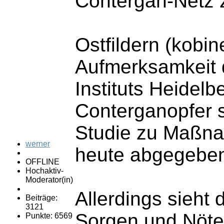
Contergan-Netz z
Ostfildern (kobi
Aufmerksamkeit d
Instituts Heidelb
Conterganopfer se
Studie zu Maßnah
werner
heute abgegeben
OFFLINE
Hochaktiv-
Moderator(in)
Allerdings sieht
Beiträge:
3121
Sorgen und Nöte 
Punkte: 6569