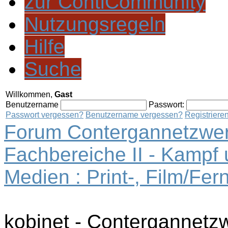
zur ContiCommunity
Nutzungsregeln
Hilfe
Suche
Willkommen,
Gast
Benutzername
Passwort:
Passwort vergessen?
Benutzername vergessen?
Registriere
Forum Contergannetzwer
Fachbereiche II - Kampf
Medien : Print-, Film/Fe
kobinet - Contergannetz