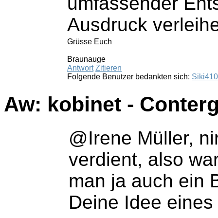
umfassender Ents
Ausdruck verleih
Grüsse Euch
Braunauge
Antwort
Zitieren
Folgende Benutzer bedankten sich:
Siki410
Aw: kobinet - Conter
@Irene Müller, ni
verdient, also wa
man ja auch ein 
Deine Idee eines 