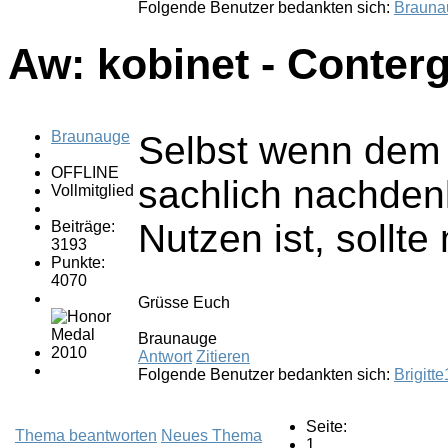
Folgende Benutzer bedankten sich:
Brauna
Aw: kobinet - Conter
Braunauge
Selbst wenn dem 
OFFLINE
sachlich nachden
Vollmitglied
Nutzen ist, sollt
Beiträge:
3193
Punkte:
4070
Grüsse Euch
Braunauge
Antwort
Zitieren
Folgende Benutzer bedankten sich:
Brigitt
Seite:
Thema beantworten
Neues Thema
1