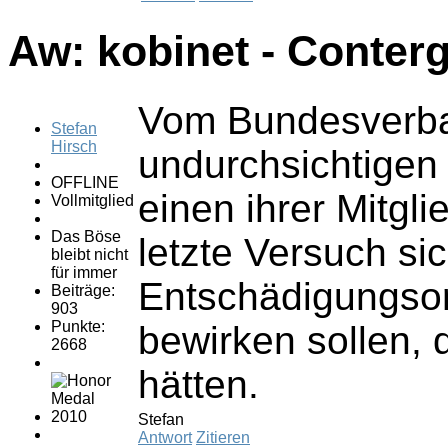
Aw: kobinet - Conter
Vom Bundesverban
Stefan
Hirsch
undurchsichtigen 
OFFLINE
einen ihrer Mitgl
Vollmitglied
Das Böse
letzte Versuch si
bleibt nicht
für immer
Entschädigungsori
Beiträge:
903
Punkte:
bewirken sollen, 
2668
hätten.
Stefan
Antwort
Zitieren