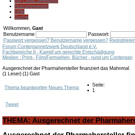
zur ContiCommunity
Nutzungsregeln
Hilfe
Suche
Willkommen,
Gast
Benutzername
Passwort:
Passwort vergessen?
Benutzername vergessen?
Registriere
Forum Contergannetzwerk Deutschland e.V.
Fachbereiche II - Kampf um gerechte Entschädigung
Medien : Print-, Film/Fernsehen, Bücher - rund um Contergan
Ausgerechnet der Pharmahersteller finanziert das Mahnmal
(1 Leser) (1) Gast
Seite:
Thema beantworten
Neues Thema
1
Tweet
THEMA: Ausgerechnet der Pharmaherst
Ausgerechnet der Pharmahersteller fi