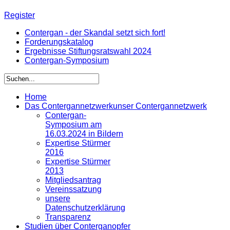
Register
Contergan - der Skandal setzt sich fort!
Forderungskatalog
Ergebnisse Stiftungsratswahl 2024
Contergan-Symposium
Home
Das Contergannetzwerk
unser Contergannetzwerk
Contergan-
Symposium am
16.03.2024 in Bildern
Expertise Stürmer
2016
Expertise Stürmer
2013
Mitgliedsantrag
Vereinssatzung
unsere
Datenschutzerklärung
Transparenz
Studien über Conterganopfer