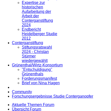
Expertise zur
historischen
Aufarbeitung der
Arbeit der
Conterganstiftung
2024
Endbericht
Heidelberger Studie
2012
Conterganstiftung
Stiftungsratswahl
2024 - Christan
Stürmer
wiedergewählt
Grünenthal/Wirtz-Konsortium
"Entschuldigung"
Grünenthals
Forderungsmanifest
Brief von Nina Hagen
Community
Forschungsergebnisse Studie Conterganopfer
Aktuelle Themen Forum
Übersicht Forum