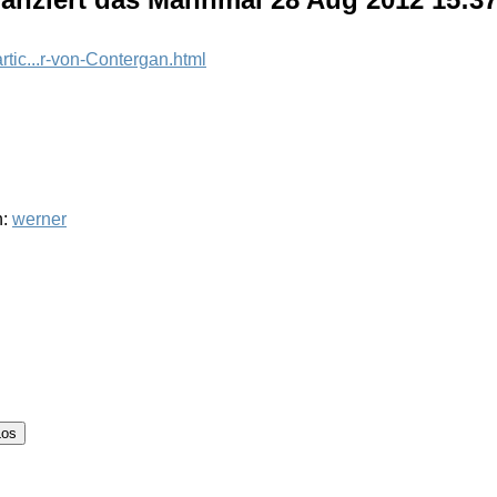
artic...r-von-Contergan.html
h:
werner