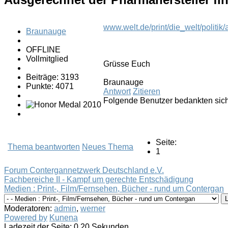
www.welt.de/print/die_welt/politik/
Braunauge
OFFLINE
Vollmitglied
Grüsse Euch
Beiträge: 3193
Braunauge
Punkte: 4071
Antwort
Zitieren
Folgende Benutzer bedankten sic
Seite:
Thema beantworten
Neues Thema
1
Forum Contergannetzwerk Deutschland e.V.
Fachbereiche II - Kampf um gerechte Entschädigung
Medien : Print-, Film/Fernsehen, Bücher - rund um Contergan
Moderatoren:
admin
,
werner
Powered by
Kunena
Ladezeit der Seite: 0.20 Sekunden