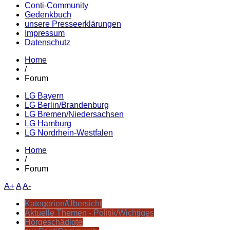
Conti-Community
Gedenkbuch
unsere Presseerklärungen
Impressum
Datenschutz
Home
/
Forum
LG Bayern
LG Berlin/Brandenburg
LG Bremen/Niedersachsen
LG Hamburg
LG Nordrhein-Westfalen
Home
/
Forum
A+
A
A-
Kategorien/Übersicht
Aktuelle Themen - Politik/Wichtiges
Hörgeschädigte