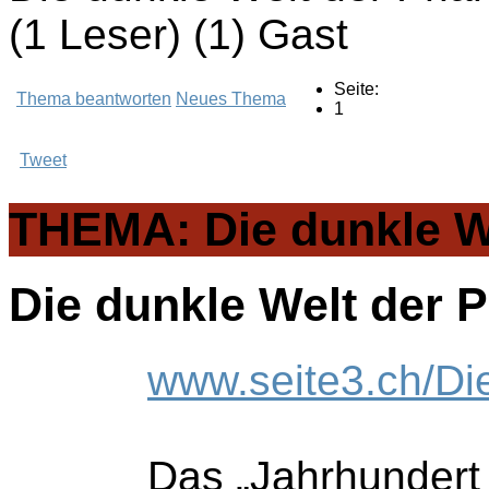
(1 Leser) (1) Gast
Seite:
Thema beantworten
Neues Thema
1
Tweet
THEMA: Die dunkle We
Die dunkle Welt der 
www.seite3.ch/Di
Das „Jahrhundert