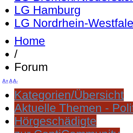
LG Hamburg
LG Nordrhein-Westfal
Home
/
Forum
A+
A
A-
Kategorien/Übersicht
Aktuelle Themen - Poli
Hörgeschädigte