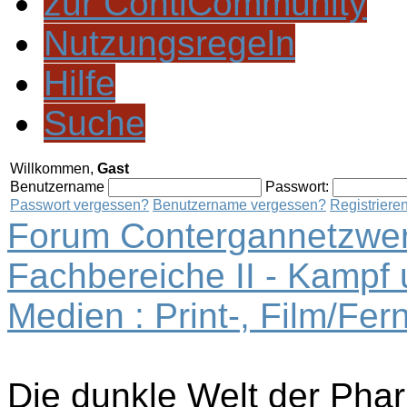
zur ContiCommunity
Nutzungsregeln
Hilfe
Suche
Willkommen,
Gast
Benutzername
Passwort:
Passwort vergessen?
Benutzername vergessen?
Registriere
Forum Contergannetzwer
Fachbereiche II - Kampf
Medien : Print-, Film/Fe
Die dunkle Welt der Pha