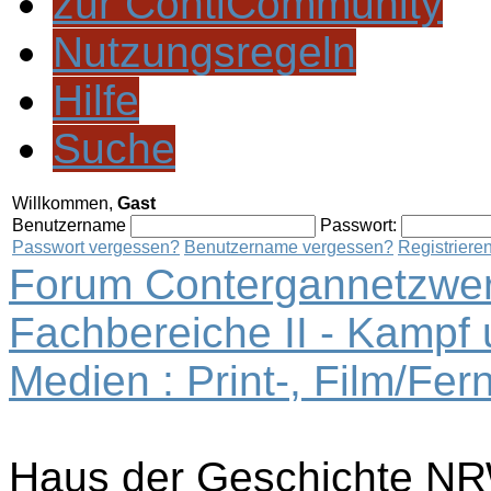
zur ContiCommunity
Nutzungsregeln
Hilfe
Suche
Willkommen,
Gast
Benutzername
Passwort:
Passwort vergessen?
Benutzername vergessen?
Registriere
Forum Contergannetzwer
Fachbereiche II - Kampf
Medien : Print-, Film/Fe
Haus der Geschichte N