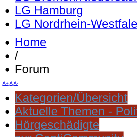
LG Hamburg
LG Nordrhein-Westfal
Home
/
Forum
A+
A
A-
Kategorien/Übersicht
Aktuelle Themen - Poli
Hörgeschädigte