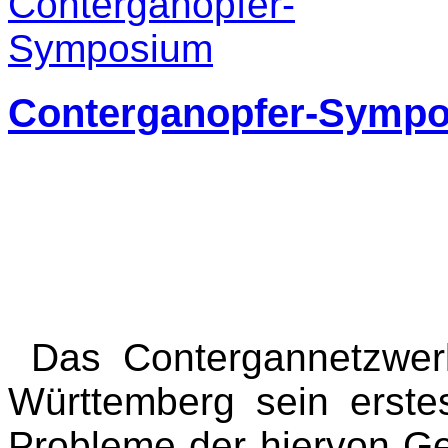
Conterganopfer-Symp
Das Contergannetzwerk
Württemberg sein erste
Probleme der hiervon Ge