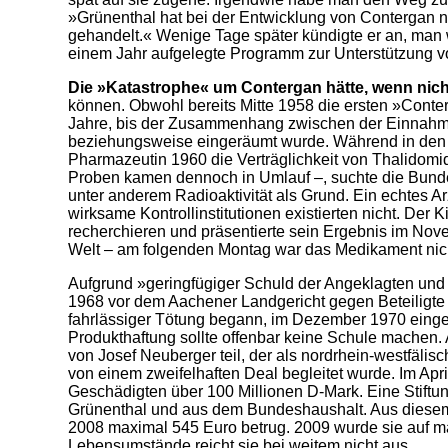
»Grünen­thal hat bei der Entwicklung von Contergan
gehandelt.« Wenige Tage später kündigte er an, man 
einem Jahr auf­gelegte Programm zur Unterstützung v
Die »Katastrophe« um Contergan hätte, wenn nicht
können. Obwohl bereits Mitte 1958 die ersten »Conte
Jahre, bis der Zusammenhang zwischen der Einnahme
beziehungsweise eingeräumt wurde. Während in den U
Pharmazeutin 1960 die Verträglichkeit von Thalidomid
Proben kamen dennoch in Umlauf –, suchte die Bund
unter anderem Radioaktivität als Grund. Ein echtes Ar
wirksame Kontrollinstitu­tionen existierten nicht. De
recherchieren und präsentierte sein Ergebnis im Nove
Welt – am folgenden Montag war das Medikament nich
Aufgrund »geringfügiger Schuld der Angeklagten und 
1968 vor dem Aachener Landgericht gegen Beteiligte
fahrlässiger Tötung begann, im Dezember 1970 eingest
Produkthaftung sollte offenbar keine Schule machen.
von Josef Neuberger teil, der als nordrhein-westfälisc
von einem zweifelhaften Deal begleitet wurde. Im Apri
Geschädigten über 100 Millionen D-Mark. Eine Stiftun
Grünenthal und aus dem Bundeshaushalt. Aus diesem 
2008 maximal 545 Euro betrug. 2009 wurde sie auf m
Lebensumstände reicht sie bei weitem nicht aus.