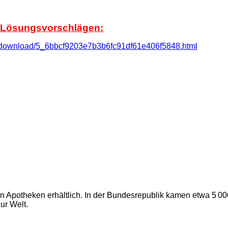
d Lösungsvorschlägen:
m/download/5_6bbcf9203e7b3b6fc91df61e406f5848.html
in Apotheken erhältlich. In der Bundesrepublik kamen etwa 5 00
ur Welt.