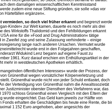
 nach dem damaligen wissenschaftlichen Kenntnisstand
werde zudem eine neue Stiftung gründen, sie solle »das vor
on Härtefällen ergänzen«.
 vermieden, so doch viel früher erkannt
und begrenzt werd
rgan-Kinder« zur Welt kamen, dauerte es noch mehr als drei
 des Wirkstoffs Thalidomid und den Fehlbildungen erkannt
SA eine für die »Food and Drug Administration« tätige
 in Zweifel zog und seine Zulassung verhinderte – einige
esregierung lange nach anderen Ursachen. Vermutet wurde
zneimittelrecht wurde erst in den Folgejahren geschaffen,
r Kinderarzt Widukind Lenz begann auf eigene Faust zu
mber 1961. Kurz darauf erschien ein Enthüllungsartikel in der
t mehr in westdeutschen Apotheken erhältlich.
mangelnden öffentlichen Interesses« wurde der Prozess, der
 von Grünenthal wegen vorsätzlicher Körperverletzung und
ellt. Grünenthal wurde nicht von jeder Schuld entlastet, doch
 An der Verteidigung von Grünenthal nahm die Anwaltssozietät
her Justizminister oberster Dienstherr des Verfahrens war, das
l 1970 schloss Grünenthal einen Vergleich mit den Eltern der
g wurde eingerichtet. Das Geld kam jeweils zur Hälfte von
Fonds erhalten die Geschädigten bis heute eine Rente, die bi
aximal 1 152 Euro angehoben, aber angesichts der