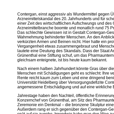
Contergan, einst aggressiv als Wundermittel gegen Ü
Arzneimittelskandal des 20. Jahrhunderts und für sch
einer Zeit des wirtschaftlichen Aufschwungs und des 
Arzneimittelbranche boomte und monatlich rund 75 Prä
Das schlechte Gewissen ist in Gestalt Contergan-Gesch
Wahrnehmung behinderter Menschen. An den Anblick 
verkürzten Armen und Beinen nicht. Hier hatte ein pr
Vergangenheit etwas zusammengebraut und Menschen 
lautete eine Deutung des Skandals. Dass der Staat A
Grünenthal eine Stiftung schuf, um das Pharmaunte
gleichsam enteignete, ist bis heute kaum bekannt.
Nach einem halben Jahrhundert könnte Gras über di
Menschen mit Schädigungen geht es schlecht: Ihre ve
Rente reicht kaum zum Leben und eine dringend benöti
Universität Heidelberg über Versorgungsdefi­zite Con
angemessene Entschädigung und auf eine wirkliche 
Jahrestage haben den Nachteil, öffentliche Erinnerun
Konzernchef von Grünenthal, am Sitz des Pharmaunte
Zeremonie ein Denkmal – die bronzene Skulptur ein
Außerdem rang er sich gegenüber den Contergan-Gesc
spät auf sie zugehe. Irgendwie habe man den Weg zu 