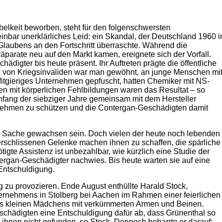
belkeit beworben, steht für den folgenschwersten
einbar unerklärliches Leid: ein Skandal, der Deutschland 1960 i
Glaubens an den Fortschritt überraschte. Während die
parate neu auf den Markt kamen, ereignete sich der Vorfall.
ädigter bis heute präsent. Ihr Auftreten prägte die öffentliche
von Kriegsinvaliden war man gewöhnt, an junge Menschen mi
ofitgieriges Unternehmen gepfuscht, hatten Chemiker mit NS-
mit körperlichen Fehlbildungen waren das Resultat – so
nfang der siebziger Jahre gemeinsam mit dem Hersteller
rnehmen zu schützen und die Contergan-Geschädigten damit
e Sache gewachsen sein. Doch vielen der heute noch lebenden
rschlissenen Gelenke machen ihnen zu schaffen, die spärliche
gte Assistenz ist unbezahlbar, wie kürzlich eine Studie der
tergan-Geschädigter nachwies. Bis heute warten sie auf eine
Entschuldigung.
g zu provozieren. Ende August enthüllte Harald Stock,
rnehmens in Stolberg bei Aachen im Rahmen einer feierlichen
es kleinen Mädchens mit verkümmerten Armen und Beinen.
hädigten eine Entschuldigung dafür ab, dass Grünen­thal so
ihnen nicht gefunden, so Stock. Dennoch beharrte er darauf: