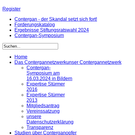
Register
Contergan - der Skandal setzt sich fort!
Forderungskatalog
Ergebnisse Stiftungsratswahl 2024
Contergan-Symposium
Home
Das Contergannetzwerk
unser Contergannetzwerk
Contergan-
Symposium am
16.03.2024 in Bildern
Expertise Stürmer
2016
Expertise Stürmer
2013
Mitgliedsantrag
Vereinssatzung
unsere
Datenschutzerklärung
Transparenz
Studien über Conterganopfer