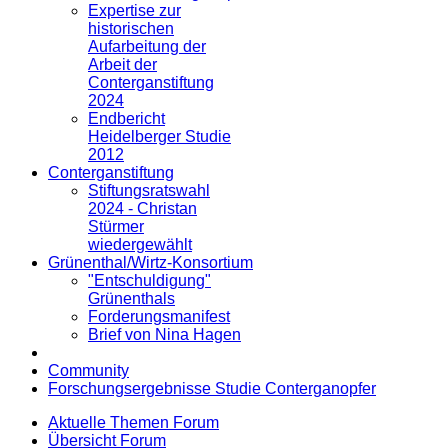
Expertise zur
historischen
Aufarbeitung der
Arbeit der
Conterganstiftung
2024
Endbericht
Heidelberger Studie
2012
Conterganstiftung
Stiftungsratswahl
2024 - Christan
Stürmer
wiedergewählt
Grünenthal/Wirtz-Konsortium
"Entschuldigung"
Grünenthals
Forderungsmanifest
Brief von Nina Hagen
Community
Forschungsergebnisse Studie Conterganopfer
Aktuelle Themen Forum
Übersicht Forum