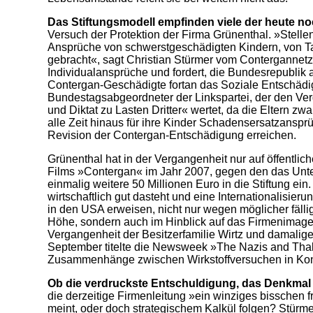
Das Stiftungsmodell empfinden viele der heute n
Versuch der Protektion der Firma Grünenthal. »Stelle
Ansprüche von schwerstgeschädigten Kindern, von T
gebracht«, sagt Christian Stürmer vom Contergannetz
Individualansprüche und fordert, die Bundesrepublik 
Contergan-Geschädigte fortan das Soziale Entschädigu
Bundestagsabgeordneter der Linkspartei, der den Ve
und Diktat zu Lasten Dritter« wertet, da die Eltern zw
alle Zeit hinaus für ihre Kinder Schadensersatzansp
Revision der Contergan-Entschädigung erreichen.
Grünenthal hat in der Vergangenheit nur auf öffentli
Films »Contergan« im Jahr 2007, gegen den das Unte
einmalig weitere 50 Millionen Euro in die Stiftung ei
wirtschaftlich gut dasteht und eine Internationalisie
in den USA erweisen, nicht nur wegen möglicher fälli
Höhe, sondern auch im Hinblick auf das Firmenimage. 
Vergangenheit der Besitzerfamilie Wirtz und damalig
September titelte die Newsweek »The Nazis and Thal
Zusammenhänge zwischen Wirkstoffversuchen in Kon
Ob die verdruckste Entschuldigung, das Denkmal 
die derzeitige Firmenleitung »ein winziges bisschen 
meint, oder doch strategischem Kalkül folgen? Stürme