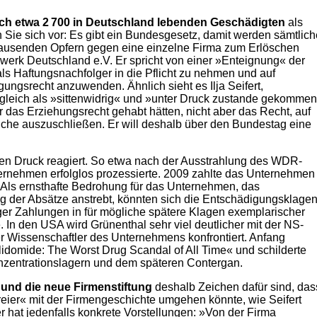
och etwa 2 700 in Deutschland lebenden Geschädigten
als
n Sie sich vor: Es gibt ein Bundesgesetz, damit werden sämtlich
ausenden Opfern gegen eine einzelne Firma zum Erlöschen
werk Deutschland e.V. Er spricht von einer »Enteignung« der
als Haftungsnachfolger in die Pflicht zu nehmen und auf
ngsrecht anzuwenden. Ähnlich sieht es Ilja Seifert,
rgleich als »sittenwidrig« und »unter Druck zustande gekommen
ar das Erziehungsrecht gehabt hätten, nicht aber das Recht, auf
rüche auszuschließen. Er will deshalb über den Bundestag eine
chen Druck reagiert. So etwa nach der Ausstrahlung des WDR-
rnehmen erfolglos prozessierte. 2009 zahlte das Unternehmen
n. Als ernsthafte Bedrohung für das Unternehmen, das
rung der Absätze anstrebt, könnten sich die Entschädigungsklage
ger Zahlungen in für mögliche spätere Klagen exemplarischer
In den USA wird Grünenthal sehr viel deutlicher mit der NS-
er Wissenschaftler des Unternehmens konfrontiert. Anfang
idomide: The Worst Drug Scandal of All Time« und schilderte
zentrationslagern und dem späteren Contergan.
und die neue Firmenstiftung
deshalb Zeichen dafür sind, das
freier« mit der Firmengeschichte umgehen könnte, wie Seifert
r hat jedenfalls konkrete Vorstellungen: »Von der Firma