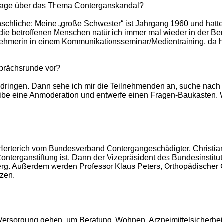
frage über das Thema Conterganskandal?
schliche: Meine „große Schwester“ ist Jahrgang 1960 und hatt
ie betroffenen Menschen natürlich immer mal wieder in der Be
eilnehmerin in einem Kommunikationsseminar/Medientraining, da ha
sprächsrunde vor?
dringen. Dann sehe ich mir die Teilnehmenden an, suche nach i
reibe eine Anmoderation und entwerfe einen Fragen-Baukasten. 
Herterich vom Bundesverband Contergangeschädigter, Christian 
r Conterganstiftung ist. Dann der Vizepräsident des Bundesinst
erg. Außerdem werden Professor Klaus Peters, Orthopädischer Ch
zen.
Versorgung gehen, um Beratung, Wohnen, Arzneimittelsicherhei