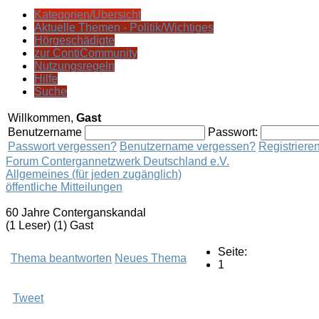
Kategorien/Übersicht
Aktuelle Themen - Politik/Wichtiges
Hörgeschädigte
zur ContiCommunity
Nutzungsregeln
Hilfe
Suche
Willkommen,
Gast
Benutzername
Passwort:
Passwort vergessen?
Benutzername vergessen?
Registriere
Forum Contergannetzwerk Deutschland e.V.
Allgemeines (für jeden zugänglich)
öffentliche Mitteilungen
60 Jahre Conterganskandal
(1 Leser) (1) Gast
Seite:
Thema beantworten
Neues Thema
1
Tweet