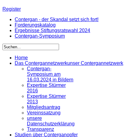
Register
Contergan - der Skandal setzt sich fort!
Forderungskatalog
Ergebnisse Stiftungsratswahl 2024
Contergan-Symposium
Home
Das Contergannetzwerk
unser Contergannetzwerk
Contergan-
Symposium am
16.03.2024 in Bildern
Expertise Stürmer
2016
Expertise Stürmer
2013
Mitgliedsantrag
Vereinssatzung
unsere
Datenschutzerklärung
Transparenz
Studien über Conterganopfer