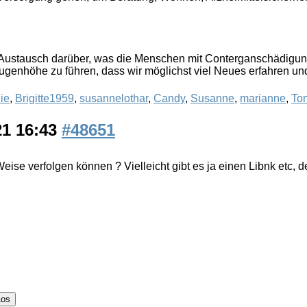
en Austausch darüber, was die Menschen mit Conterganschädigu
 Augenhöhe zu führen, dass wir möglichst viel Neues erfahren
ie
,
Brigitte1959
,
susannelothar
,
Candy
,
Susanne
,
marianne
,
To
21 16:43
#48651
ise verfolgen können ? Vielleicht gibt es ja einen Libnk etc, d