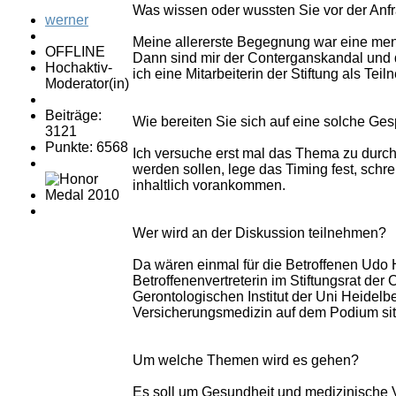
Was wissen oder wussten Sie vor der An
werner
Meine allererste Begegnung war eine men
OFFLINE
Dann sind mir der Conterganskandal und d
Hochaktiv-
ich eine Mitarbeiterin der Stiftung als T
Moderator(in)
Beiträge:
Wie bereiten Sie sich auf eine solche Ge
3121
Punkte: 6568
Ich versuche erst mal das Thema zu durch
werden sollen, lege das Timing fest, sch
inhaltlich vorankommen.
Wer wird an der Diskussion teilnehmen?
Da wären einmal für die Betroffenen Udo 
Betroffenenvertreterin im Stiftungsrat de
Gerontologischen Institut der Uni Heidelb
Versicherungsmedizin auf dem Podium sit
Um welche Themen wird es gehen?
Es soll um Gesundheit und medizinische 