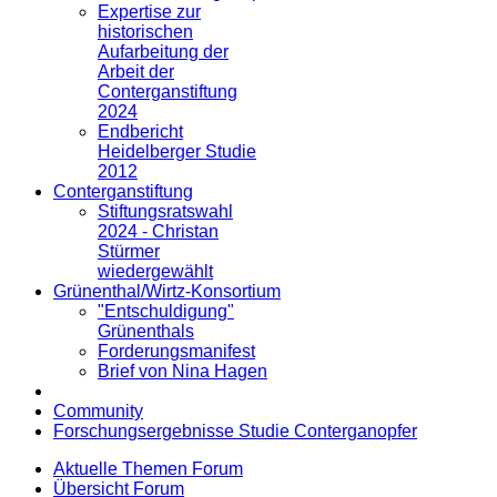
Expertise zur
historischen
Aufarbeitung der
Arbeit der
Conterganstiftung
2024
Endbericht
Heidelberger Studie
2012
Conterganstiftung
Stiftungsratswahl
2024 - Christan
Stürmer
wiedergewählt
Grünenthal/Wirtz-Konsortium
"Entschuldigung"
Grünenthals
Forderungsmanifest
Brief von Nina Hagen
Community
Forschungsergebnisse Studie Conterganopfer
Aktuelle Themen Forum
Übersicht Forum