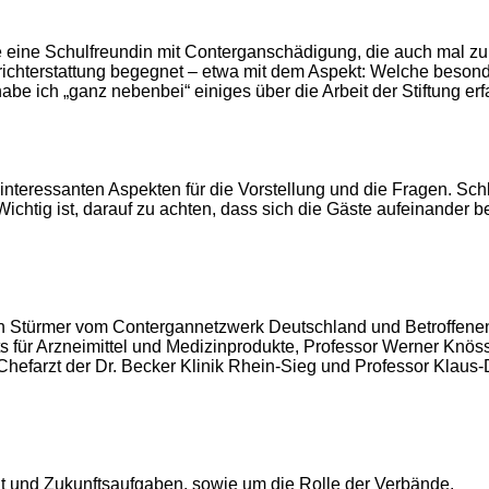
e eine Schulfreundin mit Conterganschädigung, die auch mal 
richterstattung begegnet – etwa mit dem Aspekt: Welche besond
be ich „ganz nebenbei“ einiges über die Arbeit der Stiftung erf
nteressanten Aspekten für die Vorstellung und die Fragen. Sch
Wichtig ist, darauf zu achten, dass sich die Gäste aufeinande
Stürmer vom Contergannetzwerk Deutschland und Betroffenenvert
ituts für Arzneimittel und Medizinprodukte, Professor Werner Kn
efarzt der Dr. Becker Klinik Rhein-Sieg und Professor Klaus-Di
t und Zukunftsaufgaben, sowie um die Rolle der Verbände.