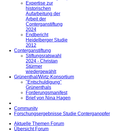
Expertise zur
historischen
Aufarbeitung der
Arbeit der
Conterganstiftung
2024
Endbericht
Heidelberger Studie
2012
Conterganstiftung
Stiftungsratswahl
2024 - Christan
Stürmer
wiedergewählt
Grünenthal/Wirtz-Konsortium
"Entschuldigung"
Grünenthals
Forderungsmanifest
Brief von Nina Hagen
Community
Forschungsergebnisse Studie Conterganopfer
Aktuelle Themen Forum
Übersicht Forum