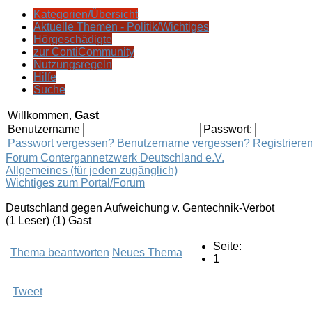
Kategorien/Übersicht
Aktuelle Themen - Politik/Wichtiges
Hörgeschädigte
zur ContiCommunity
Nutzungsregeln
Hilfe
Suche
Willkommen,
Gast
Benutzername
Passwort:
Passwort vergessen?
Benutzername vergessen?
Registriere
Forum Contergannetzwerk Deutschland e.V.
Allgemeines (für jeden zugänglich)
Wichtiges zum Portal/Forum
Deutschland gegen Aufweichung v. Gentechnik-Verbot
(1 Leser) (1) Gast
Seite:
Thema beantworten
Neues Thema
1
Tweet