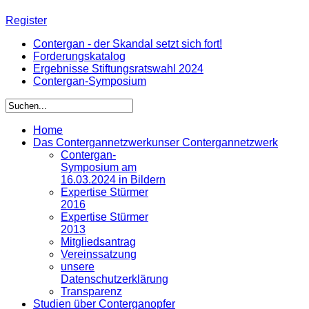
Register
Contergan - der Skandal setzt sich fort!
Forderungskatalog
Ergebnisse Stiftungsratswahl 2024
Contergan-Symposium
Home
Das Contergannetzwerk
unser Contergannetzwerk
Contergan-
Symposium am
16.03.2024 in Bildern
Expertise Stürmer
2016
Expertise Stürmer
2013
Mitgliedsantrag
Vereinssatzung
unsere
Datenschutzerklärung
Transparenz
Studien über Conterganopfer