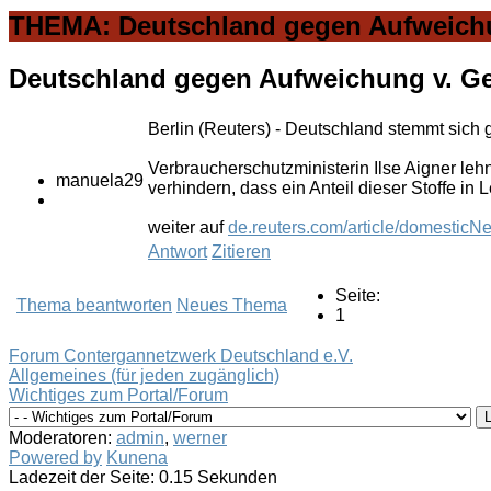
THEMA: Deutschland gegen Aufweichu
Deutschland gegen Aufweichung v. G
Berlin (Reuters) - Deutschland stemmt sich
Verbraucherschutzministerin Ilse Aigner leh
manuela29
verhindern, dass ein Anteil dieser Stoffe in 
weiter auf
de.reuters.com/article/domest
Antwort
Zitieren
Seite:
Thema beantworten
Neues Thema
1
Forum Contergannetzwerk Deutschland e.V.
Allgemeines (für jeden zugänglich)
Wichtiges zum Portal/Forum
Moderatoren:
admin
,
werner
Powered by
Kunena
Ladezeit der Seite: 0.15 Sekunden